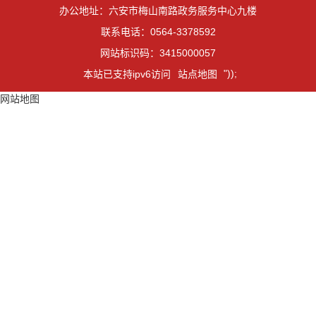
办公地址：六安市梅山南路政务服务中心九楼
联系电话：0564-3378592
网站标识码：3415000057
"));
本站已支持ipv6访问
站点地图
网站地图