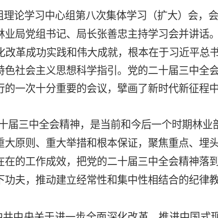
组理论学习中心组第
八
次集体学习
（
扩大
）
会，
林业局党组书记、局长张善忠
主持学习会并讲话
化改革成功实践和伟大成就，根本在于习近平总
特色社会主义思想科学指引。党的二十届三中全
行的一次十分重要的会议，擘画了新时代新征程
十届三中全会精神，是当前和今后一个时期林
业
重大原则、重大举措和根本保证，聚焦重点、埋
在在的工作成效，把党的二十届三中全会精神落
下功夫，推动建立经常性和集中性相结合的纪律
共中央关于进一步全面深化改革、推进中国式现