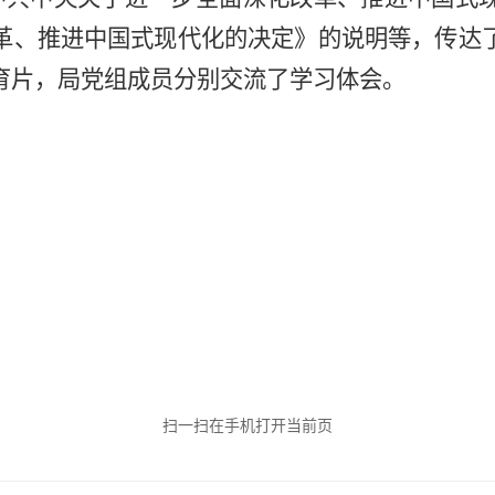
革、推进中国式现代化的决定》的说明
等，传达
育片，局党组成员分别交流
了
学习体会。
扫一扫在手机打开当前页