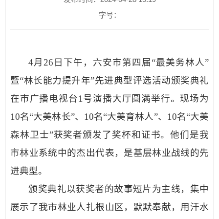
字号：
4
月
26
日下午，六安市第
四
届
“最美务林人”
暨
“林长
能力提升年
”
先进典型
评选活动颁奖典礼
在市广播电视台
1号演播大厅
圆满
举行。现场为
1
0名“
大
美林
长
”、10名“
大
美
育林人
”
、
10名“大美
森林卫士”
获奖者颁发了奖杯和证书。他们是我
市林业系统中的杰出代表，是基层林业战线的先
进典型。
颁奖典礼以
获奖者的故事短片
为主线，集中
展示了我市林业人扎根山区，默默奉献，用汗水