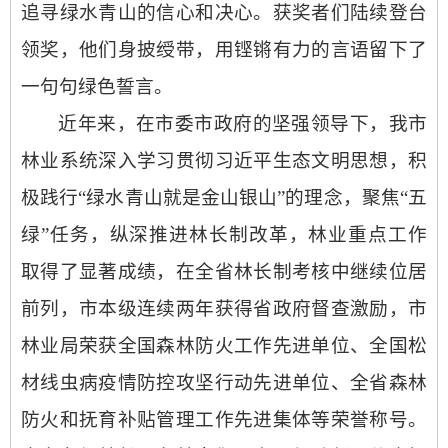
追寻绿水青山的信心和决心。获奖者们
陆续登台
领奖，他们
身披绶带，用铿锵有力的言语留下了
一句句绿色誓言。
近年来
，
在市委市政府的坚强领导下，
我市
林业系统深入学习贯彻习近平生态文明思想，
积
极践行
“绿水青山就是金山银山”的理念，
聚焦
“五
绿”任务，纵深推进林长制改革，林业重点工作
取得了显著成绩，
在全省林长制考核中继续位居
前列，市本级连续两年获得省政府督查激励，市
林业局
荣获全国森林防火工作先进单位、全国松
材线虫病疫情防控攻坚行动先进单位、全省森林
防火和抚
育补贴管理工作先进集体等荣誉称号。