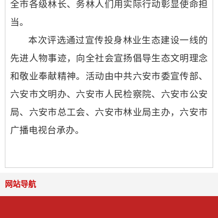
全市各级林长
、
务林人
们
用实际行动彰显使命担
当
。
本次评选通过宣传投身林业生态建设一线的
先进人物事迹，向全社会宣扬倡导生态文明理念
和敬业奉献精神。活动由中共六安市委宣传部、
六安市文明办、
六安市人民检察院
、
六安市公安
局
、
六安市总工会、六安市林业局主办，
六安市
广播电视台
承办。
网站导航