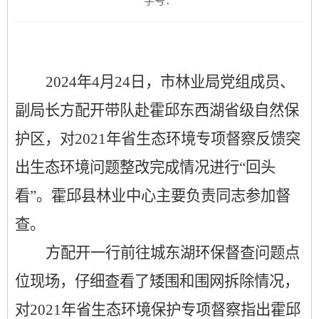
字号：
2024年4月
24
日，市林业局党组
成员
、
副
局长
方配开带队
赴
霍邱东西湖省级自然保
护区，对
2021年省生态环境专项督察反馈突
出生态环境问题整改完成情况进行“回头
看”
。
霍邱
县林业
中心
主要负责同志参加
督
查
。
方配开一行前往城东湖环保督查问题点
位现场，仔细查看了矮围和围网拆除情况，
对
2021年省生态环境保护专项督察指出霍邱