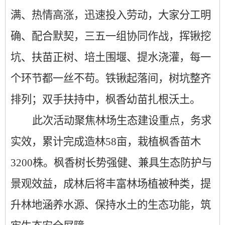
满、热情高涨，迅速投入劳动，大家分工明
确、配合默契，三五一组协同作战，挥锹挖
坑、扶苗正树、培土围堰、提水浇灌，每一
个环节都一丝不苟。铁锹起落间，树坑整齐
排列；双手扶持中，枫香幼苗扎根沃土。
此次活动聚焦林场生态建设重点，务求
实效，累计完成造林
58亩，栽植枫香苗木
3200株。枫香树长势强健、兼具生态防护与
景观效益，成林后将丰富林场植被种类，提
升林地涵养水源、保持水土的生态功能，筑