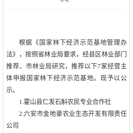
字号：
根据
《国家林下经济示范基地管理办
法》
，按照省林业局要求，经县区林业部门
推荐、市林业局研究，推荐以下
7家经营主
体申报
国家林下经济示范基地
。现予以公
示。
1.霍山县仁发石斛农民专业合作社
2.六安市金地豪农业生态开发有限责任
公司