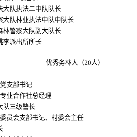
法大队执法二中队队长
察大队林业执法中队中队长
森林警察大队副
大
队长
姚李派出所所长
优秀务林人（
20人）
党
支部书记
专业合作社总经理
大队
三级警长
委员会支部书记、
村委会主任
长