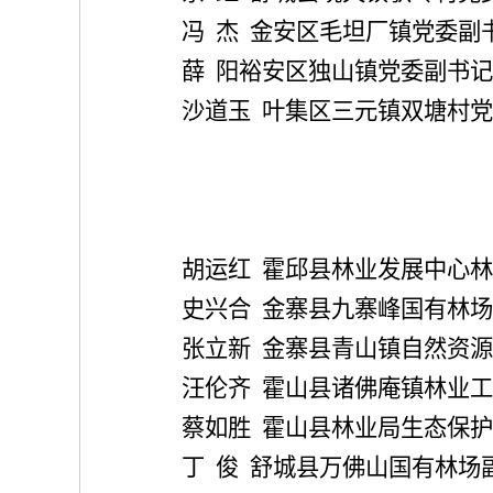
冯
杰
金安区毛坦厂镇党委副
薛
阳
裕安区独山镇党委副书记
沙道玉
叶集区三元镇双塘村党
胡运红
霍邱县林业发展中心林
史兴合
金寨县九寨峰国有林场
张立新
金寨县青山镇自然资源
汪伦齐
霍山县诸佛庵镇林业工
蔡如胜
霍山县林业局生态保护
丁
俊
舒城县万佛山国有林场