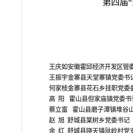
第四届
先进
大美
王庆如
安徽
霍邱经济开发区
管
王振宇
金寨县天堂寨镇党委书
何家枝
金寨县花石乡挂职党委
高
阳
霍山县但家庙镇党委书
蔡立富
霍山县磨子潭镇堆谷
赵
旭
舒城县棠树乡党委书记
余
红
舒城县晓天镇驮岭村党