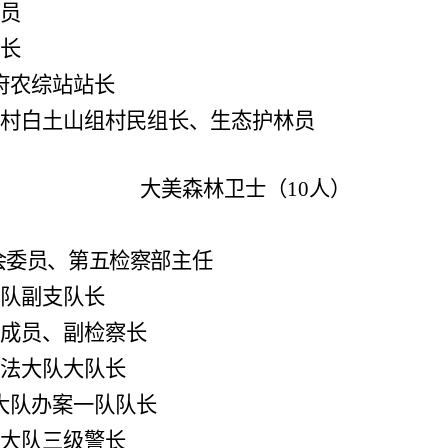
员
长
府农综站站长
村白土山组村民组长、
生态
护林员
大美森林卫士（
10人）
会委员、第五检察部主任
队副支队长
成员、副检察长
法大队大队长
大队办案一队队长
大队三级警长