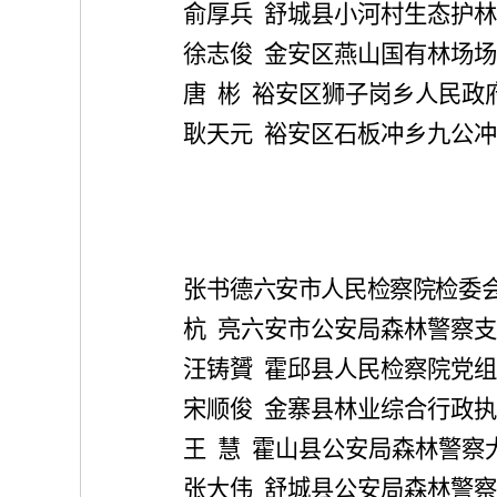
俞厚兵
舒城县小河村生态护林
徐志俊
金安区燕山国有林场场
唐
彬
裕安区狮子岗乡人民政
耿天元
裕安区石板冲乡九公冲
张书德
六安市人民检察院检委
杭
亮
六安市公安局森林警察支
汪铸贇
霍邱县人民检察院党组
宋顺俊
金寨县林业综合行政执
王
慧
霍山县公安局森林警察
张大伟
舒城县公安局森林警察