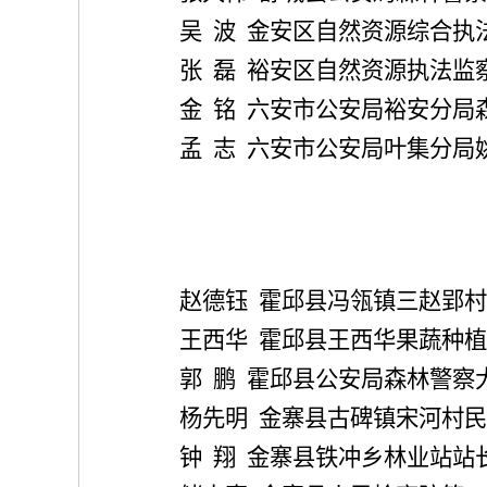
吴
波
金安区自然资源综合执
张
磊
裕安区自然资源执法监
金
铭
六安市公安局裕安分局
孟
志
六安市公安局叶集分局
赵德钰
霍邱县冯瓴镇三赵郢村
王西华
霍邱县王西华果蔬种植
郭
鹏
霍邱县公安局森林警察
杨先明
金寨县古碑镇宋河村民
钟
翔
金寨县铁冲乡林业站站