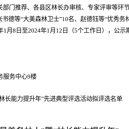
关部门推荐
、各县区林长办审核、专家评审等环
张书德等“大美森林卫士”10名、
赵德钰
等
“优秀务林
4年1月8日至2024年1月12日（5个工作日），
公示
务服务中心
9楼
“林长能力提升年”先进典型评选活动拟评选名单