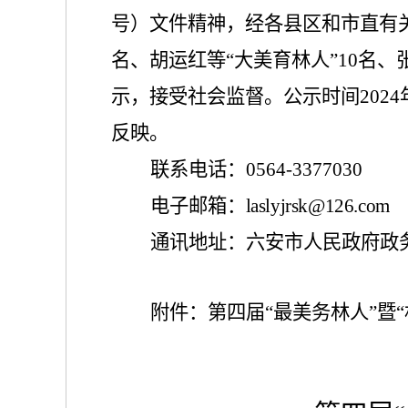
号
）文件精
神，经各县区和
市
直
有
名、
胡运红
等
“大美育林人”10名、
示，接受社会监督。公示时间
202
反映。
联系电话
：
0564-
3377030
电子邮箱：
laslyjrsk@126.com
通讯
地址：六安市人民政府政
附件：第四届
“最美务林人”暨