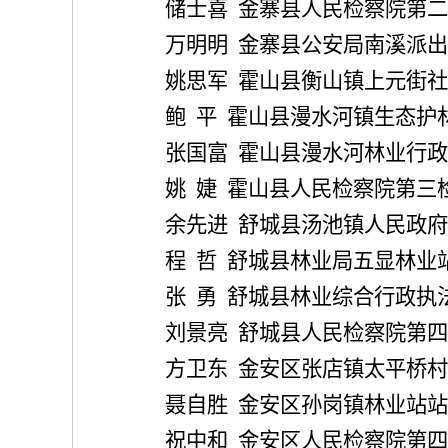
储士喜
金寨县人民检察院第二
万明明
金寨县公安局南溪派出
姚思军
霍山县衡山镇上元街社
鲍
平
霍山县漫水河镇生态护
张国富
霍山县漫水河林业行政
姚
婕
霍山县人民检察院第三
余先进
舒城县汤池镇人民政府
程
哲
舒城县林业局五显林业
张
勇
舒城县林业综合行政执
刘景亮
舒城县人民检察院第四
方卫东
金安区张店镇太平桥村
聂自胜
金安区孙岗镇林业站站
祝中和
金安区人民检察院第四