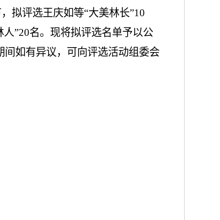
节，拟评选
王庆如
等
“大美林长”10
人”20名。
现将拟评选名单予以公
期间如有异议
，
可向评选活动组委会