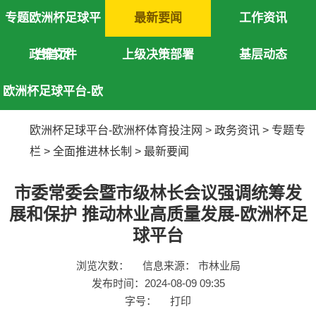
专题欧洲杯足球平
最新要闻
工作资讯
政策文件
台首页
上级决策部署
基层动态
欧洲杯足球平台-欧
洲杯体育投注网
欧洲杯足球平台-欧洲杯体育投注网
>
政务资讯
>
专题专
栏
>
全面推进林长制
>
最新要闻
市委常委会暨市级林长会议强调统筹发
展和保护 推动林业高质量发展-欧洲杯足
球平台
浏览次数：
信息来源： 市林业局
发布时间：2024-08-09 09:35
字号：
打印