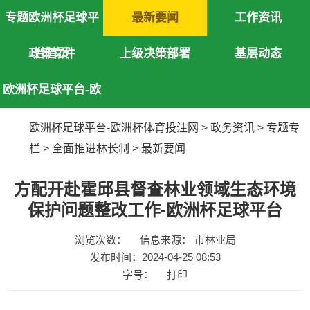
专题欧洲杯足球平
最新要闻
工作资讯
政策文件
台首页
上级决策部署
基层动态
欧洲杯足球平台-欧
洲杯体育投注网
欧洲杯足球平台-欧洲杯体育投注网
>
政务资讯
>
专题专
栏
>
全面推进林长制
>
最新要闻
方配开赴霍邱县督查林业领域生态环境
保护问题整改工作-欧洲杯足球平台
浏览次数：
信息来源： 市林业局
发布时间：2024-04-25 08:53
字号：
打印