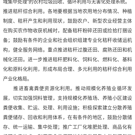
域集中处理”的农村垃圾回收、循环利用与无害化处理系统。
推进秸秆综合利用。各地要根据当地农用地分布情况、种植
制度、秸秆产生和利用现状，鼓励农户、新型农业经营主体
在购买农作物收获机械时，配备秸秆粉碎还田或捡拾打捆设
备；鼓励有条件的企业和社会组织组建专业化秸秆收储运机
构，健全服务网络。重点推进秸秆过腹还田、腐熟还田和机
械化还田。进一步推进秸秆肥料化、饲料化、燃料化、基料
化和原料化利用，形成布局合理、多元利用的秸秆综合利用
产业化格局。
推进畜禽粪便资源化利用。推动规模化养殖业循环发
展，切实加强饲料管理，支持规模化养殖场、养殖小区建设
粪便收集、贮运、处理、利用设施；积极探索建立分散养殖
粪便储存、回收和利用体系，在有条件的地区，鼓励分散储
存、统一运输、集中处理；推广工厂化堆肥处理、商品化有