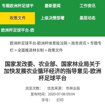
专题欧洲杯足球平
最新要闻
工作资讯
政策文件
台首页
上级决策部署
基层动态
欧洲杯足球平台-欧
洲杯体育投注网
欧洲杯足球平台-欧洲杯体育投注网
>
政务资讯
>
专题专
栏
>
全面推进林长制
>
政策文件
国家发改委、农业部、国家林业局关于
加快发展农业循环经济的指导意见-欧洲
杯足球平台
浏览次数：
信息来源： 市林业局
发布时间：2020-07-08 09:04
字号：
打印