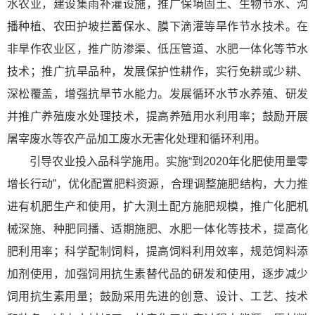
水农业，建设集雨补灌设施，推广保墒固土、生物节水、沟
播种植、农田护坡拦蓄保水、膜下滴灌等旱作节水技术。在
非旱作农业区，推广防渗渠、低压管道、水肥一体化等节水
技术；推广抗旱品种，发展保护性耕作，实行免耕或少耕、
深松覆盖，增强抗旱节水能力。发展循环水节水养殖、研发
并推广养殖废水处理技术，提高养殖用水利用率；鼓励开展
屠宰废水等农产品加工废水无害化处理和循环利用。
引导农业投入品科学施用。实施“到2020年化肥使用量零
增长行动”，优化配置肥料资源，合理调整施肥结构，大力推
进有机肥生产和使用，扩大测土配方施肥规模，推广化肥机
械深施、种肥同播、适期施肥、水肥一体化等技术，提高化
肥利用率；科学配制饲料，提高饲料利用效率，规范饲料添
加剂使用，加强饲用抗生素替代品的研发和使用，逐步减少
饲用抗生素用量；鼓励采用先进的创意、设计、工艺、技术