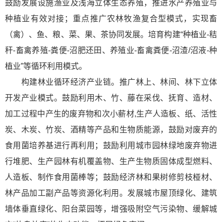
鼓励发展设施渔业及浅海立体生态养殖，推进水产养殖业与
种植业有效对接；重点推广农林牧渔复合型模式，实现畜
（禽）、鱼、粮、菜、果、茶协同发展。培育构建“种植业-秸
秆-畜禽养殖-粪便-沼肥还田、养殖业-畜禽粪便-沼渣/沼液-种
植业”等循环利用模式。
构建林业循环经济产业链。推广林上、林间、林下立体
开发产业模式。鼓励利用木、竹、藤在采伐、抚育、造材、
加工过程中产生的废弃物和次小薪材,生产人造板、纸、活性
炭、木炭、竹炭、酒精等产品和生物质能源，鼓励对废弃的
食用菌培养基进行再利用；鼓励利用城市园林绿地废弃物进
行堆肥、生产园林有机覆盖物、生产生物质固体成型燃料、
人造板、制作食用菌棒等；鼓励经济林和果树修剪枝桠材、
林产品加工副产品等资源化利用。发展城市屋顶绿化、建筑
墙体垂直绿化、阳台菜园等，增强吸附空气污染物、缓解城