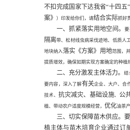
不扣完成国家下达我省
“十四五”
案》
结合实际
）印发给你们，请
抓好
一、
抓紧落实用地空间。
要
隔离
带、松材线虫病采伐迹地、低质人
落实
《方案》
用地
地块纳入
范围，
提质增效，确保如期实现方案确定的种植
二、充分激发主体活力。
结
有关
要内容，深入了解
企业、大户、合
抗灾减灾、基础设施
公
技术、
、
优化
植、带动农户适度规模经营，
油茶
三、切实保障苗木供应。
植主体与苗木培育企业通过订