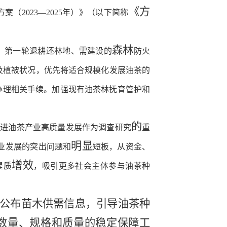
《方
（2023—2025年）》
（以下简称
森林
、第一轮退耕还林地、需建设的
防火
及植被状况，优先将适合规模化发展油茶的
办理相关手续。加强现有油茶林抚育管护和
的
推进油茶产业高质量发展作为调查研究
重
明显
业发展的突出问题和
短板，从资金、
增效
提质
，吸引更多社会主体参与油茶种
公布苗木供需信息，引导油茶种
数量、规格和质量的稳定保障工