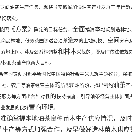
期间油茶生产任务，现将
《安徽省加快油茶产业发展三年行动方案
贯彻落实。
《方案》
全面
本
按照
确定的目标任务，
摸清
地规划造林地
造
空间
工商品林地、低效茶园等适合油茶
林的土地规模、
分布
和林木
并落地上图。涉及公益林调整
采伐的，要
及时
依法依规
规模和茶油产能两大目标。
合学习贯彻习近平新时代中国特色社会主义思想主题教育，将
的
油茶
作社、农户等油茶经营主体
所思所想所盼，找出制约
产
共
的
服务等方面出台
针对性
扶持措施，引导油茶经营主体扩面
营商环境
产业发展的良好
。
要准确掌握本地油茶良种苗木生产供应情况，及时
单生产等方式加强合作，及早做好造林苗木供应