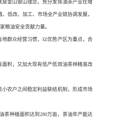
就是金山银山理念，充分发挥油茶产业在增
植、低改、加工、市场全产业链协调发展，
家粮油安全贡献力量。
当地群众经营习惯，以优势产区为重点，合
植面积，又加大现有低产低效油茶林精准改
统小农户之间稳定利益联结机制，形成市场
油茶种植面积达到
280
万亩，茶油年产能达