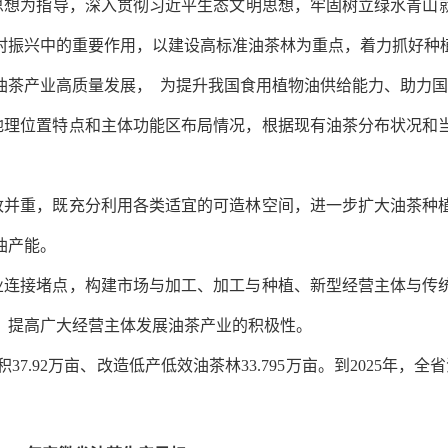
思想为指导，深入贯彻习近平生态文明思想，牢固树立绿水青山
村振兴中的重要作用，以建设高标准油茶林为重点，着力抓好种
油茶产业高质量发展，
为提升我国食用植物油供给能力、助力国
地理位置特点和主体功能区布局情况，根据现有油茶分布状况和
改并重，既充分利用各类适宜的可造林空间，进一步扩大油茶种
油产能。
业连接堵点，构建市场与加工、加工与种植、新型经营主体与传
，提高广大经营主体发展油茶产业的积极性。
积
37.92
万亩、改造低产低效油茶林
33.795
万亩。到
2025
年，全省