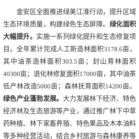
金安区全面推进
绿美江淮行动
，提升区域
生态环境质量，构建绿色生态屏障。
绿化面积
大幅提升
。
实施一系列绿化提升和生态修复项
目。
全年累计
完成人工
新
造林面积
3178.6亩，
其中油茶造林面积303.5亩
；
封山育林面积
40300
亩
；
退化林修复面积
17000
亩
，
其中油茶
低产林改造
5000亩
；森林抚育面积
14200
亩。
绿色产业蓬勃发展
。
大力发展林下经济、特色
经济林及生态旅游等产业，通过推广林下中草
药种植、林下家畜养殖、特色果品及木本油料
等多种经营活动，结合乡村旅游与森林康养等