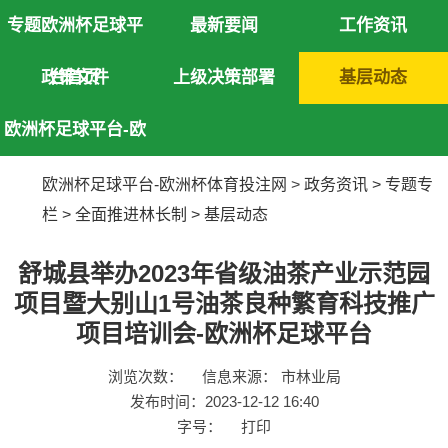
专题欧洲杯足球平
最新要闻
工作资讯
政策文件
台首页
上级决策部署
基层动态
欧洲杯足球平台-欧
洲杯体育投注网
欧洲杯足球平台-欧洲杯体育投注网
>
政务资讯
>
专题专
栏
>
全面推进林长制
>
基层动态
舒城县举办2023年省级油茶产业示范园
项目暨大别山1号油茶良种繁育科技推广
项目培训会-欧洲杯足球平台
浏览次数：
信息来源： 市林业局
发布时间：2023-12-12 16:40
字号：
打印