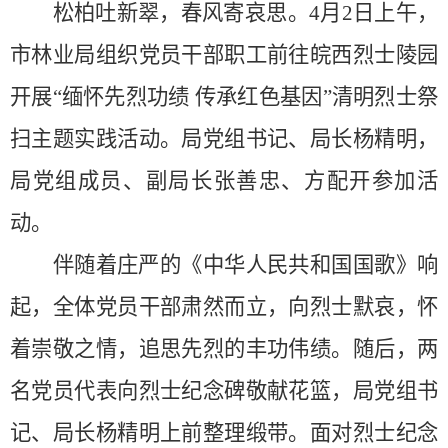
松柏吐新翠，春风寄哀思。4月2日上午，
市林业局组织党员干部职工前往皖西烈士陵园
开展“缅怀先烈功绩 传承红色基因”清明烈士祭
扫主题实践活动。局党组书记、局长杨精明，
局党组成员、副局长张善忠、方配开参加活
动。
伴随着庄严的
《中华人民共和国国歌》
响
起，全体党员干部肃然而立，向烈士默哀，怀
着崇敬之情，追思先烈的丰功伟绩。随后，两
名党员代表向烈士纪念碑敬献花篮，局党组书
记、局长杨精明上前整理缎带。面对烈士纪念