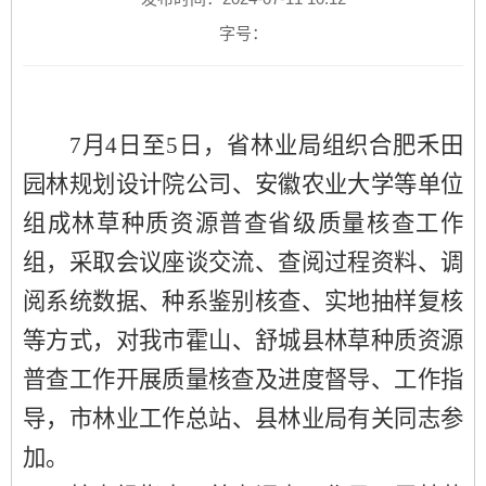
字号：
7
月
4
日
至
5日
，省林业局组织合肥禾田
园林规划设计院公司
、安徽农业大学
等单位
组成林草种质资源普查省级质量核查工作
组，采取会议座谈交流、查阅过程资料、调
阅系统数据、种系鉴别核查、实地抽样复核
等方式，对我市
霍山、舒城
县林草种质资源
普查工作开展质量核查及进度督导、工作指
导
，市林业工作总站、县林业局
有关同志
参
加。