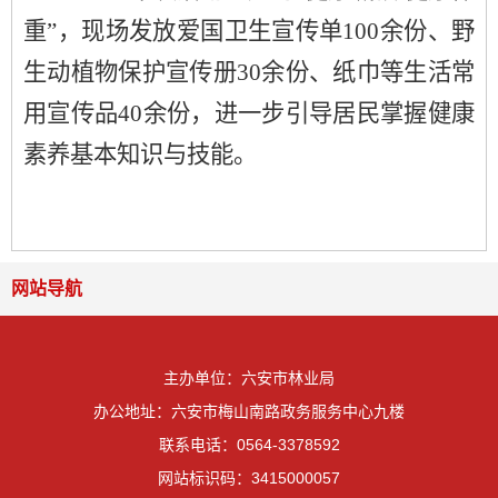
重”，
现场
发放爱国卫生宣传
单
100
余
份、野
生动植物保护宣传册
30余份、纸巾等
生活常
用宣传品
40
余份，进一步引导居民掌握健康
素养基本知识与技能。
网站导航
主办单位：六安市林业局
办公地址：六安市梅山南路政务服务中心九楼
联系电话：0564-3378592
网站标识码：3415000057