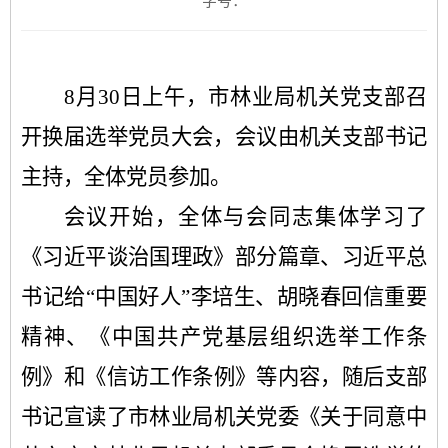
字号：
8月
30
日上午
，
市
林业局机关党支部召
开换届选举党员大会，
会议由
机关支部书记
主持，
全体党员参加。
会议开始，全体与会同志集体学习了
《习近平谈治国理政》
部分篇章、习近平总
书记给
“中国好人”李培生、胡晓春回信重要
精神、
《中国共产党基层组织选举工作条
例》
和
《信访工作条例》
等内容，随后
支部
书记
宣读了市林业局机关党委
《关于同意中