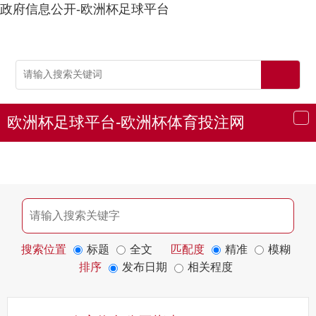
政府信息公开-欧洲杯足球平台
欧洲杯足球平台-欧洲杯体育投注网
导
航
搜索位置
标题
全文
匹配度
精准
模糊
排序
发布日期
相关程度