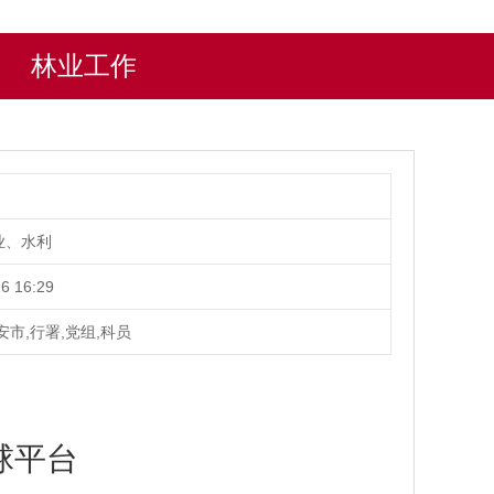
林业工作
业、水利
6 16:29
安市,行署,党组,科员
球平台