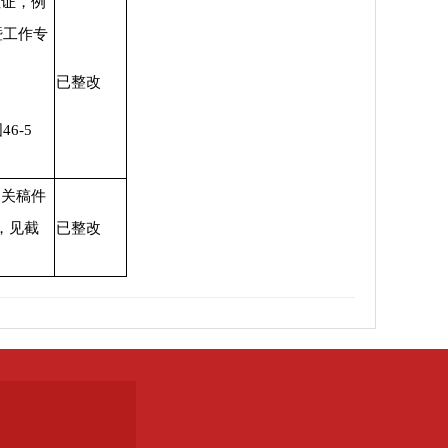
佐证，例
暨工作专
已整改
6-5
相关稿件
，见截
已整改