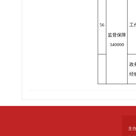
56
工
监督保障
340000
政
经
主