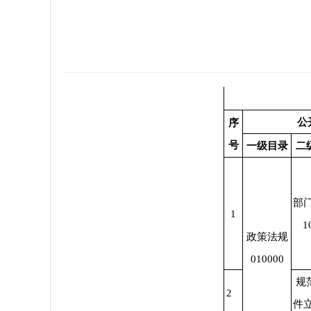
公
序
号
一级目录
二
部
1
1
政策法规
010000
规
2
件