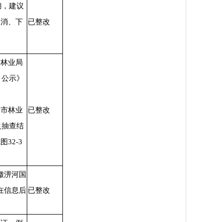
糊，建议
取消、下
已整改
市林业局
）公示》
安市林业
已整改
火抽查结
32-3
徽淠河国
在信息后
已整改