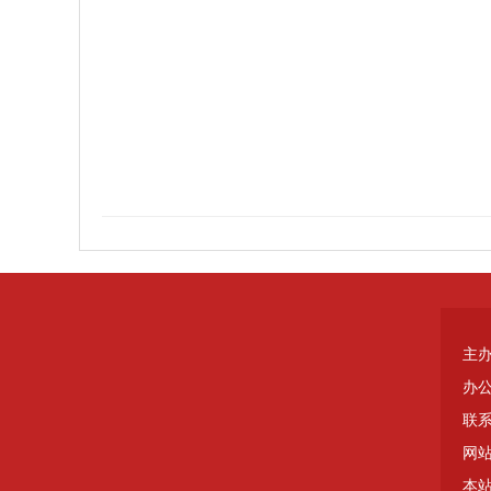
主
办
联系
网站
本站