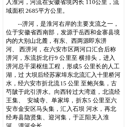
入淮河，河流在安徽省境内长 110公里，流
域面积 2685平方公里。
--
淠河，是淮河右岸的主要支流之一，
位于安徽省西南部，
发源于岳西和金寨县境
内的大别山北麓，有东、西两源即东淠
河、
西淠河，在六安市区两河口汇合后称
淠河，东流折北行
9
公里至
横排头，进入
淠河总干渠枢纽工程，形成
5
公里长的人工
湖，过
大坝后经苏家埠东北流汇入十里桥河
水，经六安市折北流
15
公里
至鲍兴集，古
芍陂于此引淠水。向西转过大湾道，北流经
王集、
安城寺、单家埠，折东
5
公里至六
安市金安区马头集，汇入石坝
河水，再北
经寿县隐贤集、迎河集，于正阳
关入淮
河。淠河全长