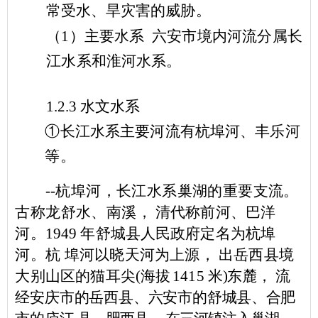
常受水、旱灾害的威胁。
（
1
）主要水系
六安市境内河流分属长
江水
系和淮河水系。
1.2.3
水文水系
①
长江水系主要河流有杭埠河、丰乐河
等。
--
杭埠河，长江水系巢湖的重要支流。
古称龙舒水、南溪，
清代称前河、巴洋
河。
1949
年舒城县人民政府定名为杭埠
河。杭
埠河以晓天河为上源， 出岳西县境
大别山区的猫耳尖
(
海拔
1
415
米
)
东麓， 流
经安庆市的岳西县、六安市
的舒城县、合肥