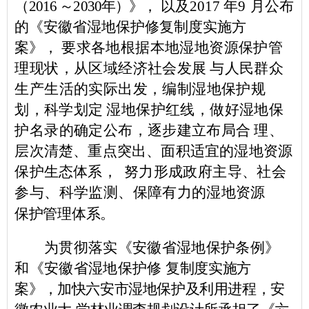
（
2016
～
2030
年）》，
以及
2017
年
9
月公布
的《安徽省湿地保护修
复制度实施方
案》，
要求各地根据本地湿地资源保护管
理现状，从区
域经济社会发展
与人民群众
生产生活的实际出发，编制湿地保护
规
划，科学划定
湿地保护红线，做好湿地保
护名录的确定公布，
逐步建立布局合
理、
层次清楚、重点突出、面积适宜的湿地资源
保护生态体系，
努力形成政府主导、社会
参与、科学监测、保障
有力的湿地资源
保护管理体系。
为贯彻落实《安徽省湿地保护条例》
和《安徽省湿地保护修
复制度实施方
案》，加快六安市湿地保护及利用进程，安