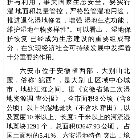
护与利用，事关国家生态安全。要实行
湿
地面积总量管控，严格监管湿地用途，
推进退化湿地修复，增强
湿地生态功能，
维护湿地生物多样性
"
。可以看出， 湿地保
护
恢复
已经成为生态建设的重要组成部
分，在实现经济社会可持续发展
中发挥着
十分重要的作用。
六安市位于安徽省西部，大别山北
麓，俗称
"
皖西
"
，是大别
山区域中心城
市，地处江淮之间。据《安徽省第二次湿
地
资源调
查公报》，全市面积
8
公顷（含
8
公顷）以上的湿地斑块（不含水
稻田
），
以
及宽度
10
米以上、长度
5
千米以上的
河流湿
地斑块
1291
个， 总面积
83647.93
公顷，
占
国土面积的
5.41%
。六安湿地特色
突出，境