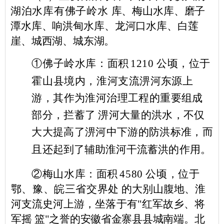
湖泊水库有佛子岭水
库、梅山水库、磨子
潭水库、响洪甸水库、龙河口水库、白莲
崖、
城西湖、城东湖。
①
佛子岭水库：面积
1210
公顷，位于
霍山县境内，淮河支
流淠河东源上
游，其作为淮河治理工程的重要组成
部分
，拦蓄了
淠河大量的洪水，不仅
大大提高了淠河中下游的防洪标准，而
且
还起到了辅助淮河干流蓄洪的作用。
②
梅山水库：面积
4580
公顷，位于
鄂、豫、皖三省交界处
的大别山腹地、淮
河支流史河上游，坐落于有
"
红军故乡、将
军摇
篮
"
之誉的安徽省金寨县县城南端。北