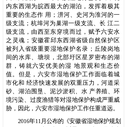
内东西湖为皖西最大的湖泊，发挥着极其
重要的
生态作
用；淠河、史河为淮河的一
级支流；杭埠河为巢湖一级支
流、长
江二
级支流，由西至东穿境而过，赋予六安水
之灵魂；安
徽霍邱
东西湖省级自然保护区
被列入省级重要湿地保护名录；丘陵岗地
间的水库、塘坝，北部圩区星罗密布的湖
群
，铸就六安优美的湿
地景观和生态价
值。但是，六安市湿地保护工作面临着城
市化和
经济快速发展的双重压力，河道采
砂、湖泊围垦、泥沙淤积、水
产养殖、环
境污染、过度渔猎等对湿地保护构成严重威
胁，因此，
六安市湿地保护工作任重道远。
2016
年
11
月公布的《安徽省湿地保护规划