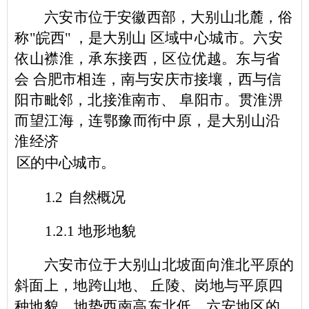
六安市位于安徽西部，大别山北麓，俗
称
"
皖西
"
，是大别山
区域中心城市。六安
依山襟淮，承东接西，区位
优越。东与省
会
合肥市相连，南与安庆市接壤，西与信
阳市毗邻，北接淮南市、
阜阳市。贯淮淠
而望江海，连鄂豫而衔中原，是
大别山沿
淮经济
区的中心城市。
1.2
自然概况
1.2.1
地形地貌
六安市位于大别山北坡面向淮北平原的
斜面上，地跨山地、
丘陵、岗地与平原四
种地貌，地势西南高东北低。六安地区的