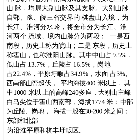
山
脉，均属大别山脉及其支脉。大别山脉
自鄂、豫、皖三省交界的
棋盘山入境，为
长江、淮河分水岭，将全市分为长江、淮
河两个
流域。境内山脉分为两段：
一是西
南段，历史上称为皖山；二是
东段，历史上
称霍山，也称淮阳山脉。其中中山占
9.5%
，
低山占
13.7%
，丘陵占
16.5%
，岗地
占
22.4%
，平原圩畈占
34.9%
，水面
占
3%
。
西南部山峦起伏，
平均海拔
400
米以上， 其
中
1000
米以
上的高峰
240
多座，大别山主峰
白马尖位于霍山西南部，海拔
1774
米
； 中部
为丘陵、岗地，
海拔一般在
30-200
米
之间；
东部和北
部
为沿淮平原和杭丰圩畈区。