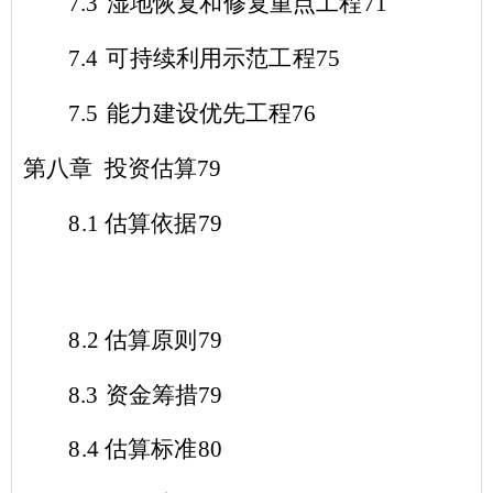
7.3
湿地恢复和修复重点工程
71
7.4
可持续利用示范工程
75
7.5
能力建设优先工程
76
第八章 投资估算
79
8.1
估算依据
79
8.2
估算原则
79
8.3
资金筹措
79
8.4
估算标准
80