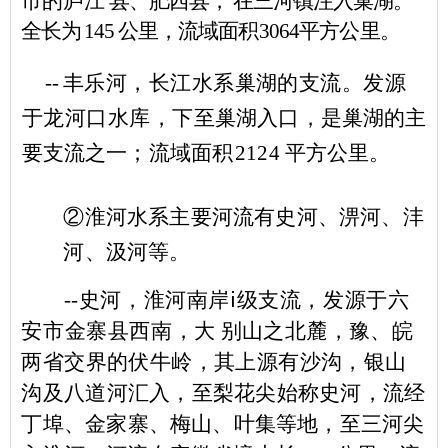
市的庐江
县、肥西县， 在三河镇注入巢湖。
全长为
145
公里，
流域面积
3064
平方公里。
--
丰乐河，长江水系巢湖的支流。发源
于龙河口水库，下至
巢湖入口，是巢湖的主
要支流之一；流域面积
2124
平方公里。
②
淮河水系主要河流有史河、淠河、沣
河、汲河等。
--
史河，淮河南岸
ⅰ
级支流，发源于六
安市金寨县西
南，大
别山之北麓，豫、皖
两省交界的伏牛岭，其上源有沙沟，银
山
沟
及八道河汇入，至梨花尖始称史河，流经
丁埠、
金家寨、梅山、叶集等地，至三河尖