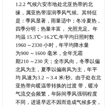
1.2.2
气候
六安市地处北亚热带的北
缘，属亚热带湿润季风气候。其特
征
是：季风显著，雨量适中；冬冷夏热，
四季分明；热量丰富，
光照充足。年
均温
15.3
℃
~
16.2
℃
,年平
均日照时数
1960
～
2330
小时，年平均降水量
为
900
～
1600
毫米，全年无霜
期
21
0
～
230
天；全市风向，冬季以偏
北风为主，夏季以偏南风为主
，年平
均
风速为
3.2
～
3.4
米
/
秒。由于处在北
亚热带向暖温带转换的过渡
带，暖冷
气流交会频繁，年际间季风强弱程度
不同，进
退早迟不
因而造成气候多变，