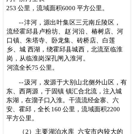
253
公里，流域面积
6000
平方公里。
--
沣河，源出叶集区三元南丘陵区，
流经霍邱县卢粉坊、赵
河沿、椿树店、河
口镇、朱塔寺、卧龙集、砖桥店、白莲
乡、城
西湖，绕霍邱县城西，北流至临淮
岗，从临淮岗深孔闸
入淮河。
河流全长
75
公里。
--
汲河，发源于大别山北侧外山区，有
东、西两源，于固镇
镇汇合北流，注入城
东湖，在溜子口入淮。干流流经金寨、
六
安、
霍邱，全长
160
公里，流域面积
2200
平方公里。
（
2
）主要湖泊水库 六安市内较大的