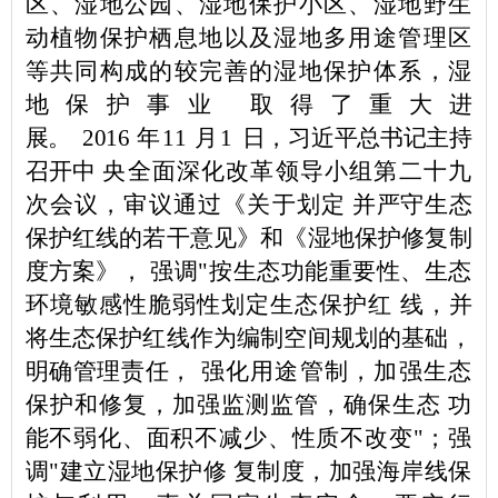
区、湿
地公园、湿地保护小区、湿地野生
动植物保护栖息地以及湿地多
用途管理区
等共同构成的较完善的湿地保护体系，湿
地保
护事业
取得了重大进
展。
2016
年
11
月
1
日，习
近平总书记主持
召开中
央全面深化改革领导小组第二十九
次会议，审议通过《关于划定
并严守生态
保护红线的若干意见》和《湿地保护修复制
度方案》，
强调
"
按生态功能重要性、生态
环境敏感性脆弱性划定生态保护红
线，并
将生态保护红线作为编制空间规划的基础，
明确管理责任，
强化用途管制，加强生态
保护和修复，加强监测监管，确保生态
功
能不弱化、面积不减少、性质不改变
"
；强
调
"
建立湿地保护修
复制度，加强海岸线保