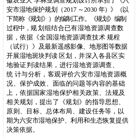
徽农业大
学林业调查规划设计所承担了《六
安市湿地保护规划（
2017
～
2030
年）》（以
下简称《规划》）的编制工作。
《规划》编制
过程中，规
划组结合已有湿地资源调查数
据，依据《全国湿
地资源调查技术
规程
（试行）》及最新遥感影像、地形图等
数据
开展湿地斑块判读
区划，并深入各县区实
地验证判读结果，进行湿
地资源调查、
统
计与分析，客观评价六安市湿地资源概
况、保护
成效、面临的问
题等内容的基础
上，依据国家湿地保护相关政策
、法规及
相关规
划，提出了《规划》的指导思想、
原则、目标、总体布局、建设
任务等，以
期为六安市湿地保护、利用和生态恢复提供
决策依据。