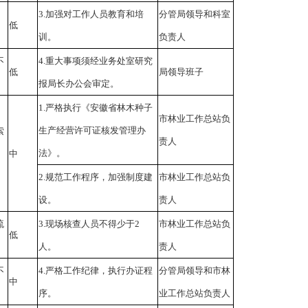
3.加强对工作人员教育和培
分管局领导和科室
低
训。
负责人
不
4.重大事项须经业务处室研究
低
局领导班子
报局长办公会审定。
1.严格执行《安徽省林木种子
市林业工作总站负
生产经营许可证核发管理办
索
责人
法》。
中
2.规范工作程序，加强制度建
市林业工作总站负
设。
责人
流
3.现场核查人员不得少于2
市林业工作总站负
低
人。
责人
不
4.严格工作纪律，执行办证程
分管局领导和市林
中
序。
业工作总站负责人