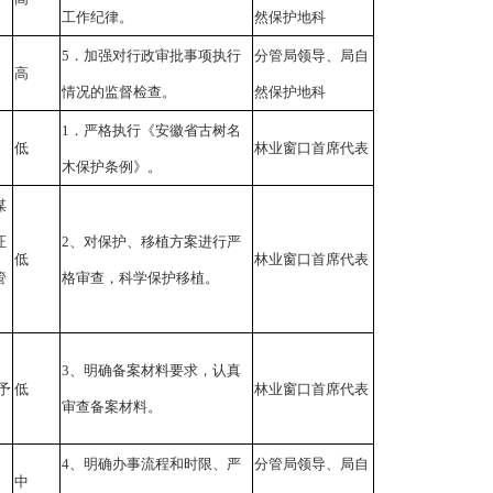
。
工作纪律。
然保护地科
5．加强对行政审批事项执行
分管局领导、局自
高
。
情况的监督检查。
然保护地科
1．严格执行《安徽省古树名
低
林业窗口首席代表
木保护条例》。
谋
证
2、对保护、移植方案进行严
低
林业窗口首席代表
管
格审查，科学保护移植。
、
3、明确备案材料要求，认真
予
低
林业窗口首席代表
审查备案材料。
4、明确办事流程和时限、严
分管局领导、局自
中