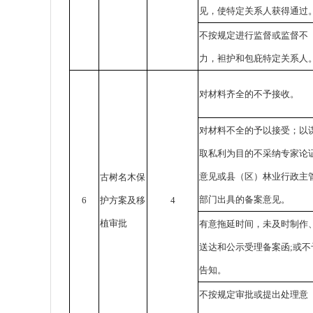
见，使特定关系人获得通过
不按规定进行监督或监督不
力，袒护和包庇特定关系人
对材料齐全的不予接收。
对材料不全的予以接受；以
取私利为目的不采纳专家论
意见或县（区）林业行政主
古树名木保
部门出具的备案意见。
6
护方案及移
4
植审批
有意拖延时间，未及时制作
送达和公示受理备案函;或不
告知。
不按规定审批或提出处理意