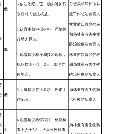
监
5.依法依纪办证，确实维护行
分管局领导和市林
低
政相对人合法权益。
业工作总站负责人
林业窗口首席代表
1.认真审核申报材料，严格执
和局林业有害生物
行服务标准。
特
防治检疫站负责人
低
2.规范检疫程序和技术规程，
林业窗口首席代表
现场检疫不少于2人，加强岗
和局林业有害生物
位培训。
防治检疫站负责人
特
3.明确检疫签证要求，严肃工
局林业有害生物防
进
低
作纪律。
治检疫站负责人
特
4.规范检疫检查程序，检疫检
疫
局林业有害生物防
中
查不少于2人，严肃检疫检查