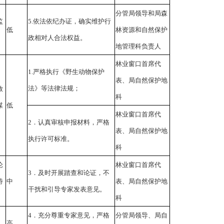
分管局领导和局森
监
5.依法依纪办证，确实维护行
低
林资源和自然保护
政相对人合法权益。
地管理科负责人
林业窗口首席代
1.严格执行《野生动物保护
表、局自然保护地
法》等法律法规；
放
科
谋
低
林业窗口首席代
2．认真审核申报材料，严格
表、局自然保护地
执行许可标准。
科
论
林业窗口首席代
3．及时开展踏查和论证，不
特
中
表、局自然保护地
干扰和引导专家发表意见。
科
4．充分尊重专家意见，严格
分管局领导、局自
高