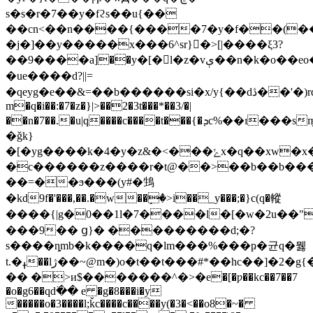
s�s�r�7��y�fϩs��u{��
��cn<��n����{����7�y�f��(��x
�j�]��y�����x���6^sr}�>[|����ξ3?
��9����a]��y�[�l�z�vې��n�k�o��eo�w_�q{����/
�ue����d?||=
�qeyg�e��&=��b������si�x/y{��dڎ��'�)rq-
m�q�i��:�7�z�}|>��2�3t���*��3/�|
��n�7��.�u|q����
c����t���{�ܕc%��ɪ���sҧ����v�l|
�ǧk}
�[�yg����k�4�y�z&�<���ݺx�q��xw�x�|
�c������z����r�t@��>��b��b���r
��=��ϧ���(y#�䲼
�kd9f�'���,��.�w��ٟ�>i��_y���;�}c(q�䡮
����{|g�0��1l�7����l�[�w�2u��
��
�9�� ց}� ���������d;�?
s����ȵmb�k����q�lm���%���ҏ�균q�뭻
t.�ߪ��lژ��~@m�)o�t��t���#*��hc��]�2�g{��q���z�̗e����q}
�� �>и$�������^�>�e�[�ƿ��kc��7��7
�o�g6��qd߳�� e �g�8���i�y
�����o�3����l;ǩc����c����y(�3�<��o8�~�