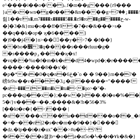
e^����i��o�\�)ےf�m��g���{r9���
}a�x�wn�g�t���&n����g=ٶ��7����/f¶n�c<[.m>
릺1��r/x�,m7����x�����5��.�z9�ro��g������خ-w-
�]�3�&}mu�o��ff�9:�7�e�&���>s�
��q��k�oƿ� ϗ�6�� ��}
�)9��j4�}n>����y�>7� �f��}
��bo�׾3�q��j��s���rluɯ�g�
�s����pۅ����ϗ�x!
�vq�i�%u�f�m�k�e�d|4�wpd�;�r����
����<����8��x'�|
�p�*�s�0�q�n�6څ�`o � � 9��}rn��?�
嵭fe9w��v�֝��3ؼ�@�����="����!
�n~���(��m�k�tu�<�ϙo>�ʺ�-
pc���q)��x�};��w�]x��.�l�ɵ�%��
5�/}v���~��,;
����&�!h�56�3%
[��kt�e�{�>)��� |
�n����x��u��d���o�l�_�/
�=�~��ri|2�s�e�m��9��}�򰡹���
�ǳ.�lp��i�z�ux"��>#u�~/?
�6��(�a쟱]b=�o�|a�at5ο�߆��t�۷k�&�}