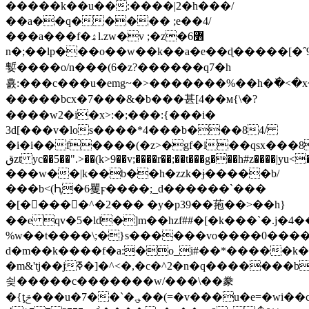
�����k��u��:����|2�h���/
��a��q����� ;e��4/
���a���f�ۿl.zw�v ;�z�6߻
n�;��lp���ο��w��k��a�e��ɖ�����[�ˆ9/6ڃ�jz�����
㜞����o/n���(6�z?������q7�h
횴:���c���u�emg~�>�������%��h�ٚ�<�x~
�����bcx�7���&�b���甚[4��м{\�?
����w2�i�x>:�;���:{���i�
3d[���v�los����*4���b���84/
�i�i��f����(�z>�gf�i��qsx���8
قzt yc��5��".>��(k>9��v;����r��;��t���g���h#z����|yu<��ۺ]-
���w��|k��b��h�zzk�ɉ�����b/
���b<(Ԧ�6矍ϝ����;_d������`���
�[�����^�2��� �y�p39��菢��>��h}
��e qv�5�ld�]m��hzf##�[�k���`�.j�4��
%w��t����\;�}s������vo����0����
d�m��k����f�a:�o_i#��*�����
�m&'tj��jߧ�]�^<�,�c�^2�n�q�������bw�fk�
쇶�����c�������w/���\��豢
�{ţݗ���u�7��`�؈��(=�v���u�e=�wi��c�w����^|