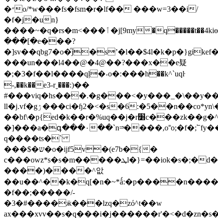
�״o/*w���fs�fsm�r�lf�� ���w=3��i/
�f�j�un}
����~�q�rs�m<���ٲ�j[9my�q�����t��4kiө���3ʸ)f1"ժ 6��
���[�e���?
�]ѕv��qbg7�o�ͫj�sʼ�l��$4l�k�p�}gike
���un���l4��@�4@��?���x��e疑
�;�3�f��l����qļ�˕o�:���һ��k^`uqŀ
-,��k��e3-rˬ���:)��
#���viq�hs���.�g���<�y���_�\��y�
ll�j.vf�gۯ���ci�ɧ2�<�s�6:�5��n��co*yn\���(q�ϣ���t6�j��ne]8�r߅�u�ڳ�]�9wr�s��vk���2�m[9.w�]�c [;�mkyݛ�1*�k��������d��}
��bf\�p{ed�k��r�%uq��j�r׸c���zk��g�^��"ri�fq�,q�tt�y��d���:.��v
�]���a�գ���۰��`n=ͮ����,o˭o;�f�;՟fy���
q����ts�`
���$�ש�o�ijf5v�(e7b�{�
c���owz*s�s�m�����ܛl�}=��iok�s�;�d��n^k�ԅ�m�f�f}u:!
����)����^앖
��u��^��k�q[�n�~*ǻ:�p����n�����lj��$
�f��;�����/-
�3�#����ӝ���lzq�zό^t��w
ax���xvv��s�q���i�j������r'�<�d�zn�