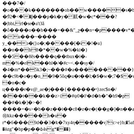
���7�/
�o���k�������oh��w�����s�b9
�݅9ݳ�>�2�Ϳ���ҏ�k�y� 鼿�w�c*���?
�|bbi,rf�м�a't3ǎ
�ô����o��h���=��&"_ƺ��n=�p����v*�
�i
u���~����
y_��ͽ�(}o�;�����[�ɨ�!�u}
��n��b8�*��w�%�ki�}
��5��8ӗs����q��tbux�i�-
m�%�elk��hl�/�#c~<.��sy�/
�4�m*��5k3�;~���#�a���������}
��c9b�o�y�n_�9�5ǒq�u�t��l;�$�w�;7�$�
�n�c�
ц����r�v@_ae�j���{������ʶ}zeƈ$n�/
�l��t���k��z>{�#ψ0�lˀ�d�h�"�h9�p
��#�k�]�>�!
����=�s>�b��z��i��c8�z�e�(��g�]�n�
㉺ҟkz�����h�u�
r*�6���(9d��3�ҟ�7xу4η�����v̙?c>e}b;�5af
�ӫzg"�bp�p��٥4sg*���}