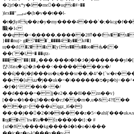
�2jrf�x*y�ò�me򩼰��uqo�#>��
)lex��"؄�(h�v��t��l-
�t�̭$y#q��z�y�my����4���`�;�kcg�f�
׿j�1c
��q�<�̭����,�����28ߌ��fv��x�`\x�y�ʔf�
}��\�nuj> g�7��̕�`_����4�y�� k#�}
щ��d{�2�i�z�[y{er��u��oo� ܞ�[�
��(`�l,=� ��qtz-
���֥�"��{��ۅ���.���t�8�:l�)ͅ�������yl�[�]yw
캱\3fӕaۭ�˸q2�;b���<��������)e�/
��ќj��j�β���us�ц���xr��,�4/'�{`w�e�
��c�[uա�j��uk�=�\������מ�p�bj<��^�z.�ki-
˖�ў�[^\ ��k�>�/
��d����=�]j�e2�.��8l��zn��v}
[��w�b��q3��e��e;f�q�rn�,u�&;4?f[��
�l�gt>[���uqgz_i6�t}
��;��j��򱳈�2�l�i����z�5<�ahҋ'���ukʍx��[�z�^]yx@
�rg��v`hw�ʕuۖ��ӳz��֒�|��t}:� #
{uf�f6ҷ����kg����4�h�o�λ���
��ic�z�o-k!���v��v-