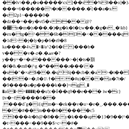
��lѵ\��ډ�u�����\cs[��s�%8��o]�}a��q��&�.�ω^g��������!#7��|
���=ר��|���6�t�����.�֡{��a�x/
�ͼl2p1~����0�
�ǳ��=��y�vt5�vt��@?
�׉n�m�|s���,�)�g�k�l�i;w��,�g�ͱ_�\kb}
�ex�tg�^��6b�\]3�<�����q
�1d>�j�ly�p�6�s9�8
ka���:�4ԅ�<�/a^2�6�l |���b�
v���v�-z�.�ܣv�?
y��y=�=�u������>�[�ts�顥
�f�8˪�m8�|^g �*����ɹ���\�
�u�"�×a$��.�q6j��cb�;�a>�t��
��l?�>�,0�ߙ \1� �#u)���|a�7t�/
�9����a�p����k��]=rgjַ_�
�aΰ�<=����j��u'|c�ű��q9��e��� iw�c}
פv�~f;����6��
ˌ���d`g�i{qm�~�ek��v�u>�e�_.���.��
�ǁ�#��m���8�����c5
;f���4r�h@�8��:y�k���ap�}3�9��|^
�t>���<��9��$>c~�#�