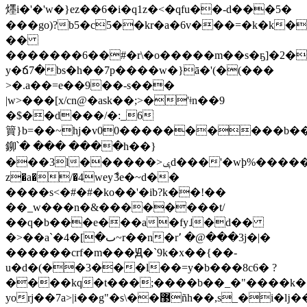
爅i�'�'w�}ez��6�i�q1z�<�qfu��-d���5�
���go)?b5�c5��kr�a�6v���=�k�k�
��
�������6��#�r\�o�����m��s�ҕ]�2�
y�ճ7�bs�h��7p����w�}ā�'(�(���
>�.a��=e��9��-s���
|w>���[x/cn@�ask��;>�'ǂn��9
�$��d���/�:_6
簤}b=��~hj�v00����������b��
鉚՝� ��� ����h��}
���3l������>ݷd���'�wþ%�����jv.po҅��{��!}c�ҋ�p0sj�e0���
z�a�/�4weyާ3e�~d��
����s<�#�#�ko��'�ib?k��!��
��_w���n�&��������t/
��q�b���e���a�fy˩�d��
�>��a`�ٮ�]�4~r��n�r՚ �@���3j�|�
������crf�m���Ԭ�`9k�x��{��-
u�d�(��3���l��=y�b���8c6� ?
����kq�t���;����b��_�"����k�
yorj��7a>|i��g"�s\��޳ñh��,s_�i�ǉ��&���x�y���8�~na�|