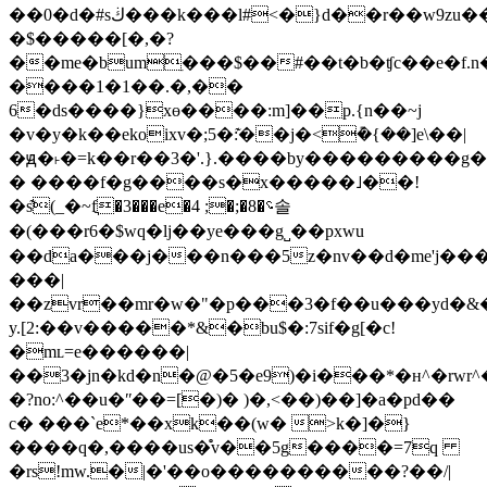
��0�d�#sڬ���k���l#<�}d��r��w9zu���d�c��1ƕ����$)c�
�$�����[�,�?
��me�bumֵ���$��#��t�b�ʧc��e�f.n��g�*]�s�q�ڵ"�rɡ�rv�u۲�۟je�q��f��oպklį��^�s��ogda������t�e^���u����p�lt"�r7ve{
����1�1��.�,��
6�ds����}xө����:m]��p.{n��~j
�v�y�k��ekoixv�;5�:͊��j�<݊�{��]e\��|
�ԭ�˫�=k��r��3�'.}.����by���������g
� ����f�g����s�x�����˩��!
�s͊(_�~fֲ�3���e�4 ;�;�؝�8솔
�(���r6�$wq�lj��ye���g˽��pxwu
��da���j���n���5z�nv��d�me'j��
���|
��zvr��mr�w�"�p���3�f��u���yd�&�յw
y.[2:��v�����*&�bu$�:7sif�g[�c!
�mʟ=e������|
��3�jn�kd�n�@�5�e9)�i���*�н^�rwr^
�?no:^��u�ʺ��=[�)� )�,<��)��]�a�pd��
c� ���`e*��xk��(w� >k�]�}
����q�,����us�̊v��5g����=7q
�rs!mw.�|�'��o����������?��/|