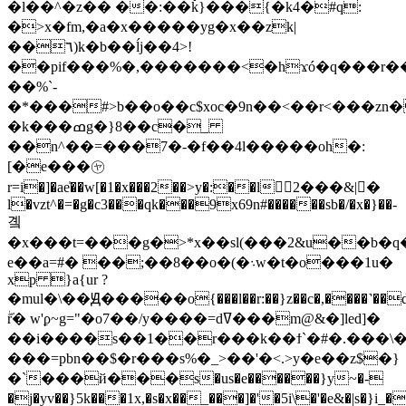
�l��^�z�� ��:��ǩ}���{�k4�#q:
�>x�fm,�a�x�����yg�x��zk|
��٦)k�b��ĺj��4>!
��pif���%�,�������<�hϫó�q���r�
��%`-
�*���#>b��o��c$xoc�9n��<��r<���
�k���ߘg�}8��c�_
��n^��=���7�-�f��4l�����oh�:
[�e���㋳
r=i�]�ae̍��w[�1�x���2��>y�:��l2���&|�
l�vzt^�=�g�c3���qk���9x69n#������sb�/�x�}��-
곜
�x���t=���g�>*x��sl(���2&u��b�
e��a=#� ��;��8��o�(�܈w�t�o���1u�
xp }a{ur ?
�mul�\��Ԭ�����o{���l��r:��}z��c�,����˺��d�
ۖr� w'ϼ~g="�o7��/y����=dߜ���m@&�]led]�
��i����s��1��r���k��ϯ`�#�.���\�
���=pbn��$�r���s%�_>��'�<.>y�e��z$�}
�`���й���s�us�e������}y~�-
�j�yv��}5k���1x,�s�x��_���]�'�5i\�'�e&�|s�}i_�