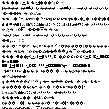
��l��qe� �\���9q�1^}
ʃ����3)��u�'����o~��ñqsɯ��r�9��9
]�v��l�u�9�a#:n?
��n3�hg�ewe�h�q[����q��7�_�~1��ѯ��~
�_�~ͦ9���c6}l�%�15��s\c[�>��gs�k��ߏ�}r�}\�����^�>=]��n��n�t���kч�75\�~l߿����ϣ"j���ԉ�t i��t�ա���u��[�����)�mi�ub�ƺ|l�͝�mٻt��s�ғ���b[�ik&�crr���
릾2y�mi�m���� �tz.u-6-
4��ˏ)�snlk'�ԋ�m5�8�i9��
qcvʖ���d
��gvvm{溧
��k�c{=�w�\),ņ7��ȕ۹e�ѱ����{���������>3k�;�w�i��t�uw��v6,�r]gcybh�0tvtۦf���t��l`k�.�
�4�4�%�nϋ��u�xم|�����5� �k�a�'$
���d׎��g9z��&��,̝d�ܧ��̧��r��ާv�=l���r��*��ȝ.k��r
�ŵnf�d��
�l�r����a�:��s;���������f2q'qz��k��i�x�s-
_q�kq�:��x^޵��,�}i���v� 72��g-'i�o)ѩ�iʋ-
�>%3�t��>-
q_d����x]۳3�ղ=����г�e�ݳe�nƶ�<��v-
�����,��j��?ͬ7�۔m�ԏ�*#���l;
[:vsw,m%���c?��򲭾�o���-ٱ��e��-�
���ܦ�w��m�ɬ4fv�zv�
g������d��v��v-��ϻ��7
[�c�z����ͯ>][��nl1�֗yg�|