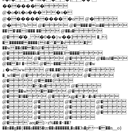
�������
@�o�k�o����π�
@�����������ο @�
@�|7b/ @� @����\�m��
��\�\��0��� �� @��a�
@��͂�_ �0��}w��] �_|
�����������{6� � �s�]
��w��d���|0@�
@������k�����3����
@� @� @� @��m8�
@�� �# �=? @�~��� @�w
ۿ�www @��.�� @�
�_w8� @� @� @�
@� @����{
@���n� @�
@��̓�w��� @�
@��9�� @�xgp��>\�v�
@� @� @� @�
@� @� @� @�
@� @� @� @�
@� @� @�
@�`aeq�}>z%��:�<��?
��n��g��{���a���$�tzr��s������,�u��3s�p==���n__ο}