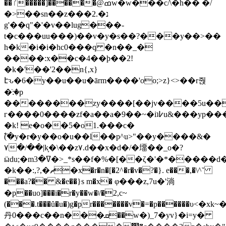
��ٵ�����]������@ߘw�w���c/\�h��
�/
�>��sn��z���2.�נ
g'��q"�'�v��lug���-
t�c���uu���)��v�y�s��?���y��>��
h�k�i�i�hc
0���q �n��_�
����:x��c�4��ϸ��2!
�k�'��'2��n{,x}
էԅ�6�y��u��u�ārm����'oo;>z}<>��r줝
�ٙ:�p
��������zy����[��jv����5u��
г����0����zf�a��a�9��~�iʇ߇u&���yp���;ngv�%���
�k! e�o��5�o1.���c�
߱(�y�r�y��o�u��l��p^u>"��y����&�
٧�/��|k͎�\��z۷.d��x�d�/�㙧��_o�?
ӹdu;�mߜ�3�>_*s��f�%�[��ζ�'�*�����d�e�u��w�����r�e��3γ�?
�k��:,?,�ޗ�x�r�n�[�2^�r�v�?�}. e���,�\^˘
���a?�� &�e��}s m�x� φ���z,7u�'淌
�p��uo]���i�r�y��w�ʲ/�2,c~
(���.t���ȗ�u�)g�pr�������v�=�p�����
丹0���c��n���ܩ��w�)_7�yv}�i=y�