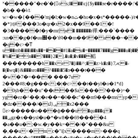
˟�����"�e�'�[os;l���\cj{$y���ϧe�r�
�b� ��㏏
w>�w�{���'mʝ�l;�w�nٿ�ho�x�s*�����-)/r�%�x�!>�l�`�vu�c�b�q�o�8���m??
�*}t|#̲���3o�qr�x2�x��9��1�!
�3�����f�y�mr|ϻ� ������r禪:���`����
:xn��g�f�uu֐��'ńϥ��m��9� u��~���r��!
�q�c>�ͳ
u��mb�i��i��x��=���#1�a�u�=�����7���|g���u�)��
�%� �n��?���}2�|.�u�;�v���幍
��������h��xe7�[i��/^;��z>k�z�}7ޛc�-
�(�wq�}&���sro���^���i�5�ϧ���t���
�w�7�=��ɽ� ���7u?
2���#8;�g���c;�|�c>��t��yl�o�1*d}
�0șh���u"��r��$a���?���)=�
ygʲ�ez�^��;�e��=�l��c"��m9���mnyp�
�ǳ����/�մ}ݷ�x2���
e>�����o���ф���u�qu���q�
��ݷgz�x��ysl�u�*�w8��69����4
�a��u�;�w.�y��k=� �/�"���&u
�,��u<�m
c�"i[x����m>���q
����'�=޻���5;p��&�c&t�y˼g�q�$��l
����/