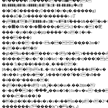
�#�����r'}n����d ��m޶��yk
��y����p��8�c4����|y�i��c[�>��-��ȶ��qrۜ�u侳
�l�������y���3�r/�q�,����
�g}
���aٕ�,e����!�t�����r-ۮ㽤ͤ
�y��p�7�v�l���o�w]l�(=w��/6࣋���ŭ&���n�>���u�#y['�u���χ��٦o�}
�y�׍�/f&�'�r�׭t���q�, r.|}��
w;�{�巸
���<�yr�h�xʆo�jz|z����^�cs�:{�v�-
���i���}
��y�x��>���<u����̫��2m�?
�y��w��|9/
�gb�ku��h����\c=�1yf��,'r��
����e
�h��t�r�sc�c"�}sl�ke{<�>�p�y�vj���]
��� 5;�qf��b��db�_�/��l�:
[&�q.�k�ўow�ے�<&r'k�x�b�����kl�w�
i�x��4~g��a��'_k���#)��7֕��1�s$��
�4��l�ʷ���m��|
�ԛ�ԟ�g��ul}>z&ڗ�̌s�i)�us�.��2|t|m�/
�>�գ��ړ���>]�3��m�5�}1o�w�w^�̼����x�c~�h��
�'��o�nk��{�
��qb�f�i�x��e�ϫ�x�v��m��jz�v�2^�
�������y7����)y"y�g�v,ڔ}