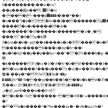
9��������;��w�vx?
��g���Ԭ]x��_׊�v|
�:���j<���p΍���t�|��*��}
�o���'5�p�3י�#u\��]��������q׋�σ|,��v��a;���f�?
�����o�r����t��4r�
�u�����7�ͼ0�����c������;z�_�|
���:¯�6� uɼ�k擙
3�[cm�t�e�~p@��4����n�x�\����u
����e���� h���:t�mz�b=��/
�o�ě�h@��p��p��hu~\��"� '�]7v���6�g
뢖
�k�����'#'\]�cӷ�}f�-9�fv'�z�d'���k��3��piѷ���)�3�~g&ʤ��
��\axz����{���q��� c�s{�w��30o�ƕ
뺼� ��ѱ�*�?w�j�3jo�~��p/
�r���@c*��~̑ӫ���yp��6��5���z�k�d�3
夯��y~2��:�9=i,'|�5�a�s�o����닏
_r�@_aurѿl���m��0=rf
��n��>1n������<��c6$�<ތ����ǳ��:,#ܶ��kk�
�?
��'g�n����^�79w���zܮ�>�y&�gܬc%�?