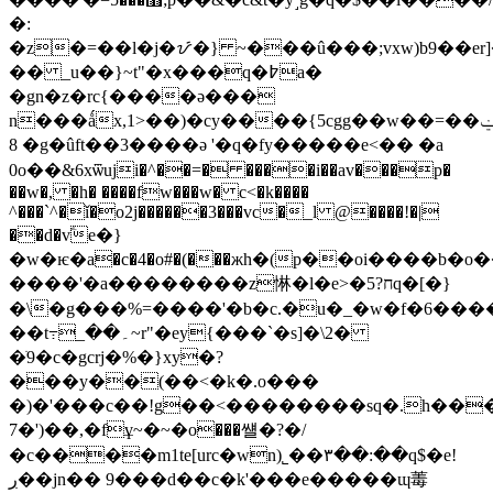
�:
�z�=��l�j�ᝡ�} ~���û���;vxw)b9��er]�
�� _u��}~t"�x���q�߈a�
�gn�z�rc{����ǝ���
n���ǻx,1>��)�cy����{5cgg��w��=��ݔ��js=�
8 �g�ûft��3����ə '�q�fy��� ��e<�� �a
0o��&6xѿuji�^��=� ����i��av���p�
��w�, �h� ����fw���w� c<�k����
^���`^�ǐ�o2j������3���vc�_l @����!�|
��d�vؖe�}
�w�ѥ�a�c�4�o#�(���жh�(p��oi����b�o�
����'�a��������z惏�l�e>�5?חq�[�}
�\�g���%=����'�b�c.�u�_�w�f�6����
��t߹_��۔~r"�ey{���`�s]�\2�
�ֺ9�c�gcrj�%�}xy�?
���y��(��<�k�.o���
�)�'���c��!g��<��������sq�.h��
7�')��,�fұ~�~�o���썔�?�/
�c����m1te[urc�wn)˾��٣��:��q$�e!
ڔ��jn�� 9���d��c�k'���e�����ɰ䓯