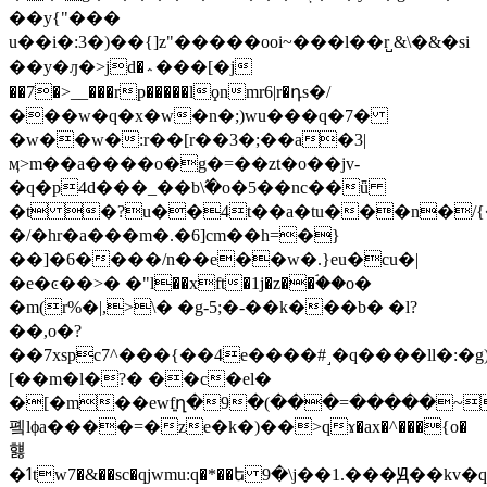
��y{"���
u��i�:3�)��{]z"�����ooi~���l��r̺ &\�&�si
��y�ԓ�>jd�؞���[�j
��7�>__���rp�����lϙnmr6|r�դs�/
���w�q�x�w�n�;)wu���q�7�
�w��w�:r��[r��3�;��a�3|
ӎ˃m��a����o�g�=��zt�o��jv-
�q�p4d���_��b\߬�o�5��nc��ǖ
�t �?u��4t��a�tu���n�/{�_��u��xm��٧�k 9f��6�i-n������#��f`��=f�;�gx�
�/�hr�a���m�.�6]cm��h=�}
��]�6����/n��e��w�.}eu�cu�|
�e�ͼ��>� �"l��xft�1j�z��ۘ��o�
�m(r%�|,>\� �g-5;�-��k���b� �l?
��,o�?
��7xspc7^���{��4e����#˼�q����ll�:�g
[��m�l�?� ��c�el�
�[�m��ewf͍ղ�9�(���=�����~x
폨lϕa����=�ze�k�)��>qɤ�ax�^���{o�
햻
�ߗtw7�&��sc�qjwmu:q�*��ե 9�\j��1.���Ԭ��kv�q2���p��1�#;t��r��0y���^���^�jv�_ҧ�?