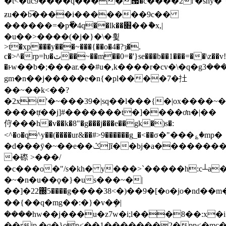
�t<�uc9����q����՗�c����2г�shy�"
ƶu��b͞����i�������9c��
������=�pٗ�4q��lk��׍��ާ�x,|
�u��>����(�j�}�\�휯
>t�xp���y���~���{��o�4�?ȝ�.
c�>^�rp=ƕ�ٽ��~��m��0=�'}se���b��1���=��\z��v!m��
�ͱw��b�;���ar.��#u�,k����r�cv�\�q�gܖ���3��.�h����h��.���ry;p�#8z���o�
gm�n��j�����e�n{�pl����7�扗
��~��k<��?
�2xʵ'�~���39�|sq��l���{�|ox����~
����tⱦ��j]#�������t�]����ơn�|��
㑏���h�v��k�8"�g���j���e��gk�)s�:
<^�o�q^y��(����ur&��#>9������g_�<��σ�"���؏�mp�
�d���ȳ�~��e��ݣ]ĩ��bj�a�����������]e��b�28p�nʯo��o]k{#m�;�x�����g��
�磜 >���/
�c���o�"/s�kh� y���>`�����h:c┴a�6���߻0x��
�~�n�u��ϙ�}�us���~�|
��]�22΀5����g����38<�)��9�[�o�jo�nd��m�
��{��q�mg��:�}�v�ܾ�|
����hw��j���u�z7w�i;l���8��:x�i
��rjp,�q�}on<��1�������2�pp<�mc�)'��