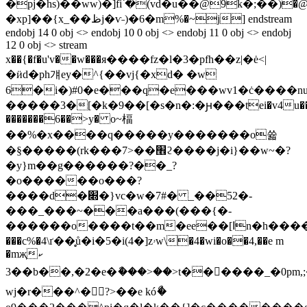
�pj�hs)��ww)�]fi՝�(vd�u��@9k�;��)�@�*�ئ
�xp]�
�{x_��ظj�ѵ˗)�6�m%�~j] endstream
endobj 14 0 obj <> endobj 10 0 obj <> endobj 11 0 obj <> endobj
12 0 obj <> stream
x��{�f�u'v��w���я����fz�l�3�pfh��z|�ė<|
�ӥd�ph걔ey�^{��vj{�xd� �w
6�i�)#0�e���q�e���wv1�ċ����n
�����3�[�k�9��[�s�n�:�ԩ���tei�v4u���
�������6��>y� o~楅
��%�x����q�����y�������o쓟
�§�����(rk���7>��׮ϩ����j�i}��w~�?
�y}m��g������?��_?
�o������o���?
����d�׍�}vc�w�7#� _��52�-
���_���~���a���(���{�-
������o����t��m�ee��[ߊn�h����\��߇�mr����{ѽ6a.�dg�����q���ޚ½z
���c%�4\ґ��̥ů�i�5�i(4�]zۥw\�4�wi�o��4,��e m
�mҗކ
3��b��,�2�e�ާ���>��>t������_�0pm,;�į�m׏���p{��fڼ��agc��ai��ixnæ�3^�p�c�s`��u���_�l�_r��ѽ;�ﳎ��4<�agû5\p��hxh�g4��o��gܽ��.�{��
wj�r���^�󊆗?>��e kóޯ�