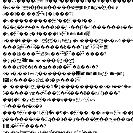
��ٻ����qcwuo��e���i��k��!n�̙�y�������
�&�� fɴ�ʄ�u)n�
����֍]��{��qy��u-ɇ
o��]��,��2u}�k���7?
�
v���������'����l��.-
�2�q�����t��̘^~��j7�^[������e��
�y���g�d����u��ok�a��咫
o���h��<�.kr�iۏ&p�o�����s�vz5��\����
�
��6g�������b���`}m'뫫
���kk���s56w��f������?
�{q�݃΋���n�l���3 /�
���z/fϥ/6�i��:ы��t���&��/�?
3�b�;��1we/[��������΢��������n<��~|��}
���sϛ����o|e?z񥗯�t�gv���?
�=����>���ծ�ܣ�^��0�3���������}
��5���|vm�c͗��%����š��n{{)���?
��[�l2�y q�vk��q��m ޜnٿ
{ױ����r�x�9
���&o��1ե[�c�9�v���k��oy�ocm��|
ұ������ԟ��3\q��8��(r������ҿ��x
�4�i�����?
#�r��˂xk���{�� 