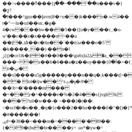
��>s����ߌ���{լ��~���`��n���v�}
�շ?
�l���^jgus��إavm]#�=u��)k���s�.w4��
t�"~~lu�xd��stc.�g�
4�cw���hw��r�5��{[u�y���c_�o-
w'��c��z�x����n^��u
��j�ߺtߡ��c�liu��`��ё˪҅ы���o�5`
�k����_��) ��n�!
ڒ}j)�ce1&�)�#��0���\gu6s]u2ܠ�a_����t|
���~�x��b�6��a�צ��oy���{أ�0�=�f_���
o�ڀ�
��o]����u5g�����p���n��q�.k���ʠ>�>
�� lol�ǉw�� ^rݑ�ֈ�/#�
��\b=�'����m���
�=��y�^����e�%�2�4��s{jvgb!k|
���'?xӣ�w��-� >���]�|��:
<�xcf�t�u��_�q�{e���2��hu����ǒ�"�[)�}
�#����|��!
ݷd=�38��<���m�<����'�89��:
{�#͐9�(ɓu�br����y= :ao*�yw�^