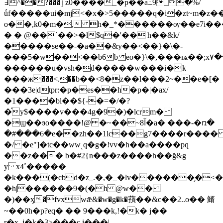
߃^��?���ٳz0̀����_�p��a߸9_�%/
ǘf�����ui�mj<�x�>5�����q�i�zt~m�z
o��,k0�m�, h�_*������ѹ��e7i���n
� � @��`��>�l$q�'�� h��&k/
�����se��-�a��&y��<��}�\�-
���5�w��<��b6b eo�}\�,���ѩ��;x۷
������u�vsh�d�����w���i�k
���ж���<.��b��<8�z��l���2~��e�[�
���3e|dtpr:�p�es��h�p�|�ax/
�1����bl��${-�=�/�?
�֡y$����v���4g�9�)�lcrm�
�ϣ��ϧo����!@ �~��~8آ�a� ���-�ռ�
�#���6�e��zh��1lc��g7����r���
�/ �e"]�tc��ww˻q�g�!vv�h��a����pq
��z��� b�#2{n���z
����h��ğ&g
yxߴ4�����
�k���(�cbd�z_.�,�_�lv������̗�<�*_��v�
�h|������9�(�h @w��
�)��ӽ�fvxwǣ&�w�g�k�蕷��&
c��2..o�� 䱬
~��0h�p?eq� �� 9���k,!�k� j��
r�x_j�k�3>���c.i���|