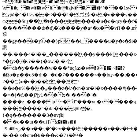
~�<�;�0�����~��l��~c�.�f<����\8�
\x��ç=��w���w��r@�zjv��b͸�j^`��
y@�^�ϯfzy��<���1�c�x�u���y�
ɷ:�$uչ���t���ll����u�o�qєy��f
�������ǽ�ɖ\�k����y�a^�x��vf{��,m 
葲
��gy��s�yⓡ��}p��i_����u�y�:�$
譋
��.���4�l��_��������y���k[���x�o
*�(y:�}�.?��{�ow,�|�<
�dh�y�����w���*uq[ߘ�w�9��� ~���?
�߷o�p��o5�d;�=�d�7������<��bц<��t���
2��m�c�)����t?
��s�u%���ܯ���z�߇�:n�or�l�x����#j�����l��5�k}
�=�j�f,��j?jy1�֭�x� ��� �
����z_����]p~� d"���ұn�x����sp
�������"�ibf���g#b�;
{�q�������3�uvʧk|
��o��tн��u{[\z����s�[�
|f9u��:yږ��o��{�'�>v���b�����v��z�l~6���s�1�ix�}
�(��|x�om�k���&�7}��