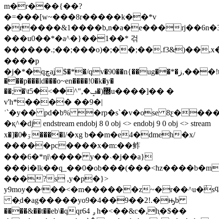
m�r���{��?
�=���[w~���8r�����k��*v
�r����&1����b,n�a�e���rj��6n�
���u0��*�a^�}��1��* 걲
������.;��;���o)�;��;��.f3&)��,
����p
�j�*�qڇaʝ$�*�/qv�90��n{��ug��*�ز,���!t_*a��~��7c�܉���<��x
���p���ld���o~en����!0�k�y�
��;�\t޽(�ݡ�,"^��>�5u����]�� �
v'h*���� ��9�|
ʿ`�y�� pd�b% �rp�s`�v�ose 8ƹ���
�қ^�dj endstream endobj 8 0 obj <> endobj 9 0 obj <> stream
x�]�ۊ�0����l/�xg b��m�e4�dmeh�x/
�����pc����x�m:��鲊
���6�*ηi\���� y��˴�j��a}
���i�lk��q_��0�ob���(���<ħz����b�m
���?s ,y�p�}>
y9moy��ʳ��<�m������z~�r��^u�݃sϥa
�ַd�ag�����yo9�4��9��2!.�ԣb
����&��t��eb\�qqr64 ۄh�<��&c�,hֶ�$��