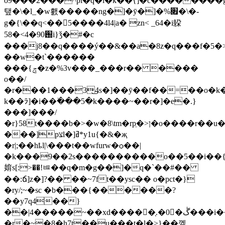
o9���2���^pi�q�l�k��{]�c��������gە7�=��t�^t�<����ҷ�l�1w��6
탶�\�l_�w홼�����ng�]�ӯ�]�%׏�\�-
g�{\��q<��𙱌5����4l4|a� zn< _64�i躱
58�< 4�֐90i}ǯ�#�c
���j8��q����ý��&��a�8z�q���f�5
��w�t`������
���{ݘ�z�%3v���_���r�� ����
o��/
�r���1���3͜4s�]��ȳ��f��=��o�k���'
k��ﾗ]�i��߳���5�k����~��r�]�e�.}
���]���/
�r}58t����b�>�w�8\tm�rpֵ�>ן�o����r��u�]��-
���]pצl�]ߥ*y1u{�&�җ
�r|;��hҍl|\���t��wfurw�ѻ��|
�k���9��2s����������o��5��i��{��s�������\
㛩s[:>��!ᄪ��q�m�g��]�q�`��#��
��:ճ]z�]?�� ��~7ft��ysc�� o�pct�}
�ry/;~�sc �b���{������?
��y7q4��}
��|4�����~��xd�����ٓ.͔�0�ڴ���i��/
�r�~�8�h7t��u���t�l�>}��껱