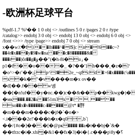
-欧洲杯足球平台
%pdf-1.7 %³�� 1 0 obj <> /outlines 5 0 r /pages 2 0 r /type
/catalog>> endobj 3 0 obj <> endobj 13 0 obj <> endobj 6 0 obj <>
/font <>>> /type /page>> endobj 7 0 obj <> stream
x��w٪�f}��lh���^�f$]c n�!6l��c~?
��4r�x���y�9�w�na ���c�8������&�
���r��)ȏr��g�ۋ��"(�h-8i�uۏ�
p1�f��o���_ �?��'}h���˛�z�?
�o^>�r˘��;ݞp^f�2e_~qfcd�>6�x����cˤa���xf�0�f�ƙ���1��i� (c
x�k�"�v����m�x ov��
�d[��.f�� w녱
��[�n!uf��y�nc.��)c��&��p��kwg�)�7
�мĸ���.��2�a��51m3x�\ _����
so��x�v������c-�����@t* �ۖ胓
�m���m����c�jf�`�n�>
<.i���2e!'���h�x�q0,b`|
��/{#o�]��.�[�@pҝ���� ��a�t��bj�`&�
��tfrzc�i�.xhi̤�&1��ƭx�3)�i�{.c���p\8y�؟