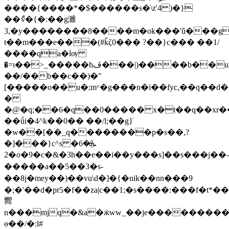
����{����*�$������s�\z'4 )�}
��ާv�{�:��g濉
3,�y��������8����m�ok���'ǔ���g
t��m���e���(#ǩζ0��� ?��}c��� ��1/
����qa�lѹ
�=ι��>_�����hڤ���|)����b��u>o8���,}*�u������\l����9u�c��y�\u��6��gn�ؿ��%�ڕ�
��/��b��c��)�"
[�����o��u�;m״�g���n�i��fyc,��q��d��a���e��=�d���3���s�>�}x^_���ǚe�crr�pn>?!
�
�@�q;��6�q��0����� x�t��q��xr��
��ǘi�4^k��0�� ��/l;��g}ֿ
�w��[��
_q��������p�s��,?
�]���}c^sܞ�6�
�2o�9�c�&�3h��e��i��y���s]��s���j��-
�����a��5��3�s-
��8j�mey��)��vu\d�]�{�nik��nn���9
�;�'��d�pr5�f��za|c��1;�s����:���f�t*�
嚮
n���mjq�&a�ӝww_��je���������
ɵ��/�:l#