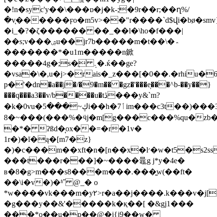
�!n�syc'y��\���ɒ�j�k-;�9r��r;��ղ%/
�v֤������ϝo�m5v>��"r����`d$վi�bø�smv
�i_�?�ζ������ ��_��l�\ho�f���|
��s;v���ۺu��jr7b�����m�t��\�؞
�������*�u1m�����n鍁
�����4g�;s�ֲ ܉�.ќ��ge?
�vsa�\�,u�j>�rais�_z���[�0��.�rhiu�
р�'�dn�a��j�/�9�m�� �gz�'���e̩���^b-��y��}
���q���a3��v/b����u�tڎ���y&`m?
�k�0vu�ڮ~���5i��h�7ٲim���c3t��)���36�������r
8�~���(���%�ӵj�m[g���c���%qu�zb
�*� ʔßd�̜ox��=�r�1v�
1r�)�ĭ�ą�[m7�z}
�)�c���m��xft�n�[n��x�l׳�w�t5�s2ss}-
���t���r���]�~����鼂g j*y�4e�
в�8�g>m���s8���m���.���͈w(��ft�
��\i�v�)�ʱ˝ @_� o
*w����vk���m�y۲>r�a��j����.k���v�j[
�g���y��&'�����k�қ��[ �&gj1���
���*o��u�p��@�j{j9��w�