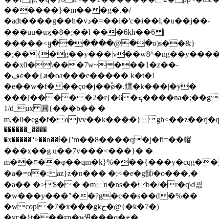
������}�m���g�.�/
�adt����g��h�vد�=��i�'c
�i��l,�u��j��-
���uu�uϗ�8�;��l ���6kh��6 |
�����<ყ������@��o)s��&}
�;��{�g��y���|v��w8^�ng��y����
��x0�\���7w~���1�z��-
�فͼ��{ꬿ�oa���e����� k�t�!
�e��w�f���ço�j��֕ø�.㸁�k���|�y�
���[�����2�r{�6�ܟ����na�;��gc5��t����ƿ��p�p�%���
1/d_ux 圓{���b�� �
m,�0�eg�f�ojvv��k����}gh<��z��rj�q�)ۋ�x>x\��o�t(��,kr_`���g�i�����
������_����
�x�����''>��n��ί�{'m��8����q�j�fi=��䡮
���x��g u��7v���<���}� �
m��ח��φ��qm�k}%���{���y�cqg����9�̏:������u����ݜ��ɵ�y��y'm�1μp�r�~���x�d�*�l���i�}>
�a�=o�:az}z�n��� �;<�e�g韴�o���,�
�a�� �>$�� �mn�ns��b�/�r�q\d굆
�w���y���"��?g�c��s��d�%��
�wcopl�7�x���gkخ�@{�k�7�)
�yг�}t���ϝp�wԬ���q�ڃ�