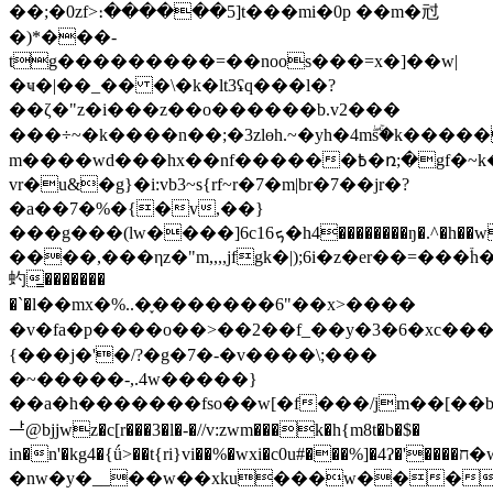
��;�0zf>։������5]t���mi�0p ��m�㝴
�)*���-
tg���������=��noos���=x�]��w|
�ҹ�|��_�� �\�k�lt3ʢq���l�?
��ζ�"z�i���z��o��� ���b.v2���
���÷~�k����n��;�
3zlɵh.~�yh�4mۖsۚ�k��
m����wd���hx��nf������߿�ռ;�gf�~k�n��)9c�,�̟vg��(�t��nm�:�l�l�?
vr�u&�g}�i:vb3~s{rf~r�7�m|br�7��jr�?
�a��7�%�{�v,��}
���g���(lw����]6c16ܟ�h4��������ŋ�.^�h��w���ݥq���ͽ
����,���ηz�"m,,,,jfgk�|);6i�z�er��=��
虳͇�������
�`�l��mx�%..�֢�������6"��x>����
�v�fa�p����o��>��2��f_��y�3�6�xc���j>�7��zt�k���=
{���j�'�/?�g�7�-�v����\;���
�~�����-,.4w�����}
��a�h�������fso��w[�f���/jm��[��
ᆣ@bjjwz�c[r���3�l�-�//v:zwm���k�h{m8t�b�$�
in�n'�kg4�{ǘ>��t{ri}vi��%�wxi�c0u#���%]�4ʔ�'����ח�w��xq}
�nw�y�__��w��xku���w�����������ﹷ�h�ܹ93����b�