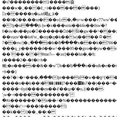
�s?��������}����죯
���w�_���ȇ_~i���������}
𙧟z�����n�ܥnf飓g_k�
��f�2��.��xt�i��o{c�٫�o=w���v77ww'��;�
�7p�ս���(t-]w�x���sͼtu��k6s��0sw�?
0�sw�s��pu�򶾣������d�ȟl�gw��^�͟��;
��vuov'��lo6'w_�eoj�q�k��wj����۝�
7��rw/]�߸���t�h�ծ����х���k�766�
���q_y�����d��w^���95��gvo��yw��e;
��`�� � �#me7ޞ �:ec[���hn�,�9;
(����2�-�f�i>h�
喇;�n���s��&�:�wˇ񾖫b��ե���o��n&�e��
=b��}
��7�>�=���٫���tܾfer���z�w��jj^[����w�ظ:ymu�{s0�{�q�ar�zc���^)f&���0͟z����5sb
����n��k��\�֗��{���]7���͹�s7��)���=��
����~6yd����en��4'��qɹ�'�o,}|���-
';w�~t������������՛
�#z������7�n��<�%�������������c7w��߸n
���e'>>���f�����}
��k�� /]��_��:�