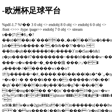
-欧洲杯足球平台
%pdf-1.7 %³�� 3 0 obj <> endobj 8 0 obj <> endobj 6 0 obj <>
/font <>>> /type /page>> endobj 7 0 obj <> stream
x��]ۊ$�}7�?
��rd���n�`�����.,�a���ue�h��n�f
[ub�eh����-�?,�$r&��??��h|x 
��lbx�φh��|����8�y����3 `m�t5ao�h&1
z�po����#7��������<���h0��l� �w~���
���~z�w���=�_����痼 ���;>,/�l�
ܕ���t�-!������wx��o/?
1p�����=�#_����:��b��r��l�n�*�ʿ؈�ηa��۰���j�&�v�{�ؒ��9:p{�
=�w�1<� � ���k�� �x�±�����cv9�c��!
�qb`�����äx�p��:̓�$ar�g7�>��a��
6��mg�f��� �*�[rc`���t�19�ڻoc>�w߹
cwa\9�b{�d����qhiozn^���k:9�)�g�=4���
"
se$0�c�tѡ�se�2gjseú;u�1�m�����u[���8wo�>��*�senݪ���d
0'�`�sex����{��8y����j<'e�ed3��