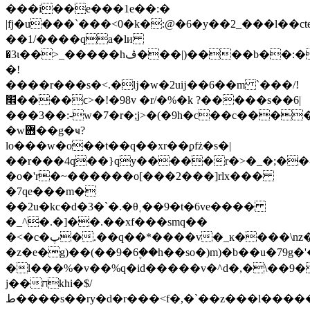
���i��e���1e��:�
|fj�u���`���<0�k�:@�6�y��2_���l��c
��1/����qa�lи
�3ι��>_�����hڤ���|)����b��:��pbmix�tl���!
�!
����r���s�<.�ǉ�w�2uĳ��6��m `���/!
׮����ϲ>�!�98v �r/�%�k ?�����s��6|
���3��:-w�7�r�;j>�(�9h�c��c���
�w܎��g�ҹ?
lo���w�o��t��q��xr��ϼfż�s�|
��r���4q��}qy�����r�>�_�;��
�o�'r�~������o[���2���]rlx���
�7qe���m�
��2u�kc�d�3�`�.�θ˱��9�t�6ve����
�_^�.�]��.��xf���smq��
�<�c�پ�.��q��*���
�v�_ĸ����\nz�
�z�e�g)��(��9�6۪��h��so�)m)�b��u�79g�
�l���%�v��%q�id�����v�^d�,�\��9�
j��חkhi�$/
ط����s��ry�d�r���<f�,�`��z���l�����_ⱦ�|