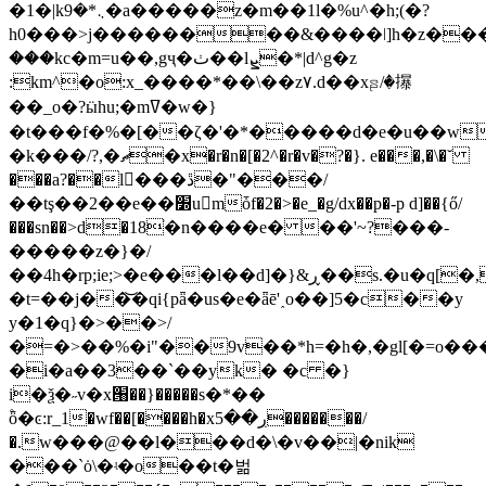
�1�|k܆*�9�a�����z�m��1l�%u^�h;(�?
h0���>j��������&����ǀ]h�z���
���kc�m=u��,gҷ�ٺ��lܨ�*|d^g�z
:km^�o:x_����*��\��z۷.d��xꤔ/�㩧
��_o�?ӹhu;�mߜ�w�}
�t���f�%�[��ζ�'�*�����d�e�u��w
�k���/?,�ޗ�x�r�n�[�2^�r�v�?�}. e���,�\�˘
���a?��l���ڐ�"���/
��tş��2��e��׽u񟖧mȱf�2�>�e_�g/dx��p�-p d]��{ő/
���sn��>d�18ׁ�n����e� ��'~?���-
�����z�}�/
��4h�rp;ie;>�e���l��d]�}&ڕ��s.�u�q[�,����^�
�
t=��j��͝�qi{pǟ�us�e�ǟē'˰o��]5�c��y
y�1�q}�>��>/
�=�>��%�i"��9v��*h=�h�,�gl[�=o���
�i�a��3��`��yk� �c �}
i�ѯ�˶v�x՘��}�����s�*��
۫ȫ�ͼ:r_1�wf��[����h�xڔ��5�������/
�.w���@��l���d�\�v��|�nik
���`ȯ\�ʵ�o��t�벎