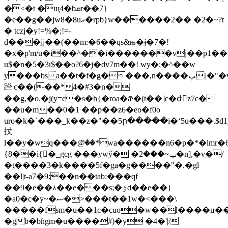
�<�t �щ4�bܩr��7}
�e��g��jw8�8uޢ�rpb}w������2�� �2�~?t
� tczj�y!=%�;!=-
d���jj��(��m:�6��qs&њ�ɉ�7�!
�x�p'm/u�i��^��i�������vj��p1��
u$�n�5�3ɩ$��o?6�j�dv7m��! wy�;�^��w
y���bsa��t�f�g����,n����پ[�"�w�{�o:�uk��v��zr�
䠁|c��(��*4�#3�n�
��g,�o.�j(y=c�s�h{�roa�ǣ�(t��]c�ժz7c�
��u�m��0�1 ��p��z6�eo�f0o
uro�k�`���_k��z�"��5ր�����i�ʻ5u���.$d1
扙
l��y�wq���@ꤧ��*wa������n6�p�*�lmr�6ذ{��e����hs��`��$f}d�{r���һ����i���s��r'9�t����%9�d{��2f��l�w��:��,�`�zz
{8��i{�_gcg ���ywӳ� �ݕ~���2�n],�v�/
�t����3�k����5f�ga�g����"�.�gl
��l|t-a7�9:��n��tab:���qf
��9�e��λ��e���s;�ٷd��e��}
�a0�c�y~�ޞ�˃���t��1w�<���\
�����fsm�u��1c�cuo�w��l����ц���
�gb�bɦgm�u����#)�y �4�'|/