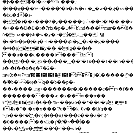
�]s��z惏�t�e>�5?חq���}
�l��g���%=����'�b�c&�cu�_�w��g�xv��39
�ix.�d�s-
��)��x���2�¿�����{ɼ.`z��<�9��ɨ�
�>���󤪽�
�r�7rfx�p�؎�b\|nd���muɍ��
ǒ�mѧ��jsb�w�y�>��#_;��. 텯
�o�%�|u�|�q�~b����g5�g_�c��g����
�=l�ρ �����y��-�8g���t�
��u���q����b��� 3zf}
��t7��'�j;үx��.���j_��t�1ʁ���1��lh���b3j
s� �f��o�q�7�2�-
mw⩇:�w7=m'⹫���������@����)�'�:j�l�����
�ؓ�b�'-�ӊ�q��b��p�-
�� -����ہng<�̴�����r�i�����c�r<�f��w~z}
����������-e �x��w��ά��
ꃴ"2���d?�6�� %~��|e2o��*��0�ѱ-�=�
�-�s�"� �x�x���`?c��k_0v�|�򹤯(q��
>]o���f� �c{�t��u}���z���2�h;(^
�0����l��vlk�լ'�/�<��ĺ��
��z�yn�.��'�<��wh�