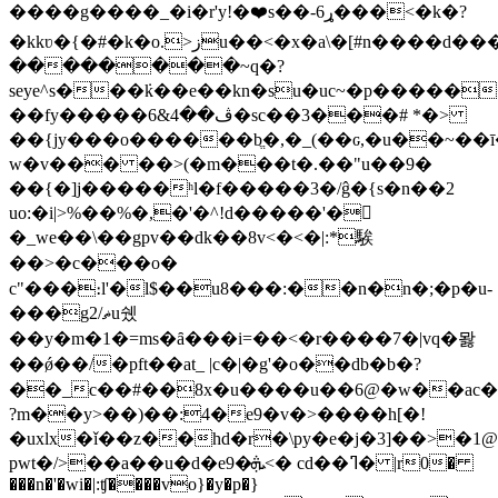
����g����_�i�r'y!�❤s��-ړ6���<�k�?
�kkʋ�{�#�k�o.>زu��<�x�a\�[#n����d���c�>*���,an��l�7ց��!
��������~q�?
seye^s���݁k��e��kn�su�uc~�p�����
��fy�����6&ڤ��4�sc��3���# *�>
��{jy���o������bֱ�,�_(��ԍ,�u��~��
w�v��� ��>(�m���t�.��"u��9�
�
�{�]j�����ʰl�f�����3�/ĝ�{s�n��2
uo:�i|>%��%�,�'�^!d�����'�𮰶
�_we��\��gpv��dk��8v<�<�|:*騃
��>�c���o�
c"���։l'�l$��u8���:��n�n�;�p�u-
���gޡ/2u쉤
��y�m�1�=ms�ȃ���i=��<�r����7�|vq�뫓
��ǿ��/�pft��at_ |c�|�g'�o��db�b�?
��_c��#��8x�u����u��6@�w��ac���ͱy�ы�
?m��y>��)��:4�e9�v�>����h[�!
�uxlx�ǐ��z��hd�r�\py�e�j�3]��>�1
pwt�/>��a��u�d�e9�ܞ<� cd��ߣ� |r0�
���n�'�wi�|:ʧ����vo}�y�p�}