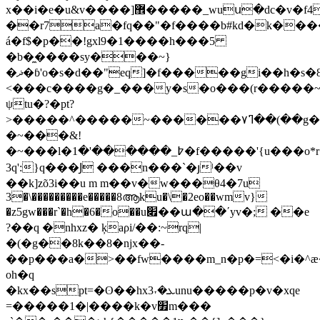
x��i�e�u&v����]޾�����_wuս�dc�v�f4
��r7a�fq��"�f����b#kd�k���
á�f$�p��!gxl9�1����h���5
�b�̼����sy���~}
�ޛ�ɓ'o�s�d��"eq]�f�����gi��h�s�83����z��gۿ���a��g/]
<���c����g�_���y�s�o���(r�����~
ψtu�?�pt?
>�����^�����~������ߣ٧��(��g�{����g��ב��;q���k�xu<�5����.����6˿�o_�?
�~���&!
�~���l�߈_������'�1�f�����'{u���o*r����iy�w�ߋn�
3q':}q���Ϳ ���n���`�յˡ��v
��k]zõ3i��u m m��v�w���θ4�7u
3�\���������e�����8ആku�\�2eo��wmv}
�z5gw���r`�h�6�o��u׏��ա��ʹyv�; ��e
?��q �nhxz� ķaρi/��:~rq|
�(�g��8k��8�njx��-
��p���a�>��fw����m_n�p�=<�i�^æ
oh�q
�kx��spt=�ʘ��hxܥ�˕3unu�����p�v�xqe
=�����1�|����k�v׿m���