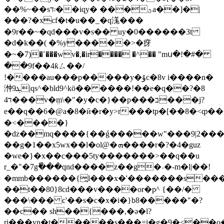
��%~��s܃ד��iqy� ���ؿa��]�|
���?�xcf�t�u��_�q溬���
�9r��~�qd���v�s�� uy�0������3t
�d�k��( �%y�����>�疨
�~�7)�
˹���wv�,�ir���� �^�� "mս�!�#�
��9f��4ƙㄙ��/
ǃ����au���p�����y�ۇc�8v i����n�
浺ܓ9|qs^�bld9^kö�� ����!��e�q��?�8
ד4���v�ܸm\�"�y�c�}��p���ב���j?
e��q��6�@a�8�ӣ�r�y>r���tp�[��8�<ȹ��
�<����}
�ǳ��mq����{��ǵ�����
w"���9|2��
��g�1��x5wx��l�ol@�ܗ����r�?�4�guz
�we�}�x��c���5ty�������>��q��u
r_�"�7gٗ���qnd����z��g�˓�-m�
l|��!
�mmb������{̯l���x�'�������s��
��t��80}8cd���v����or�p^ {��/�
���\��� c'��s�c�x�i�}b8�����"�?
��c�� sh��{���,�ә�l?
rj���yn�t�����s���=i�g�9�<��