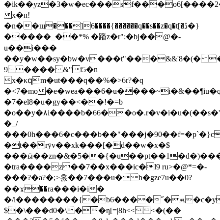
�ik��yz�3�w�ec���sf���o6[����
x�n!
�n��щ���]6����{������q��s��z�q�t[�ڏ�}
�����_��*% �蹯z�r":�bj��@�-
u��i���
��y�w��sy�bw�v���t"���&&'8�(� 
9����&"i5�n
x�κզm�ut���q��%�>6r?�q
�<7�mo�e�wea���6�u����~i�&��¶iu
�7�el8�u�gy��<��!�=b
�o��y�۸i����b�66��o�.r�v�i�u�(��s�'
�_/
���0h
���6�c���b��"���j�90��f=�p`�}c
�t��rȳv��xk���[�d��w�x�$
���ӹ��zn�&�5��{�u��pt��1�d�)����p=�o��r,�
�tra����z��7��x���ic�l9 ru>�@*=�-
���?�a?�;>홄��7���u�h�gze7u��0?
��ϫ��ra���i�i�
�/l��������{�b6����˝�ʍ�c�y�
$�\���d0�\��ƞ[=|8h<<<�(��