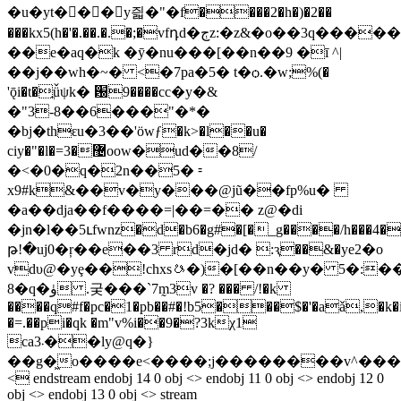
�u�yt�􆬽�񜲈�y즯�"�f����2�h�)�2��
���kx5(h�'�.��.�.�;�vfդd�ڄz:�z&�o��3q�����
��e�aq�k �ӯ�nu���[��n��9 �ī ^|
��j��wh�~� <�7pa�5� t�ѻ.�w;%(�
'ǭi�t�ֲǚψk� ԰9����cc�y�&
�"3-8��6���"�*�
�bj�thԑu�3��'ӧwƒ�k>�l��u�
ciy�"�l�=޴�3oow�ud��8/
�<�0�q�2n��5� ⹀
x9#k&��v�y���@jũ��fp%u�
�a��dja��f����=|��=�� z@�di
�jn�l��5ւfwnz�d�b6�g#�[�_g����/h���4�
թ!�uj0�ŗ��e��3 rd�jd� :ԇ��&�ye2�o
vdυ@�yȩ��!chxsᳬ�)�[��n��y� 5�:�
8�q�ۈ .궂���`7m̰3v �? ��� /!�k
����q#f�pc�1�pb��#�!b5���$�'�aǎ,�k�i
�=.��pi�qk �m"v%i��9�?3kχ1
ca܁3��ly@q�}
��g�͖o����e<����;j��������v^���
< endstream endobj 14 0 obj <> endobj 11 0 obj <> endobj 12 0
obj <> endobj 13 0 obj <> stream