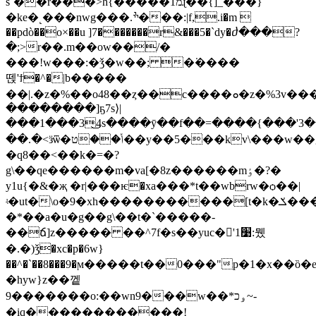
s`��r���>h{�����1מɻ��{]_���}
�kе�˻���nwg���.ׯ���:|f,.i�m 
��pdò��o×��u ]7�������r&���5�`dy�ⴛ���?
�;>r��.m��ow��/�
���!w���:�ǯ�w��; �͘����
뗁'ϯ�^�|b�����
��|.�z�%��o48��ȥ��c����ܘ�z�%3v���߹
��������]ҕ7s⟩|
���1���3͜4s����ȳ��f��=����{���'3�
��.�<ӟѿ�ݳ��ט��y��5���kv\���w��g_���jp���q��ɻ��/
�q8��<��k�=�?
g\��qe������m�va[�8z������mٶ�?�
y1u{�&�җ �r|���ѥ�xa���*t��wbrw�ѻ��|
ʵ�ut�\o
�*��a�u�g��g\��t�`�����-
��ճ]z����� ��^7f�s��yuc�'׹1:뮀
�.�)ǯ�xc�p�6w}
��^�`��8���9�ϻ�����t��0���"p�1�x��ȍ�
�hyw}z��껱
9�������o:��wn9���w��*ۅכ~-
�iq������������!