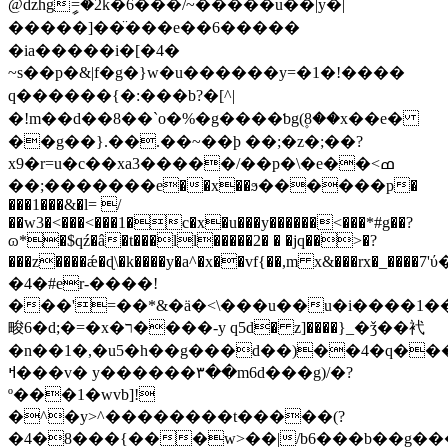
@ǳhgީ=�2k�6���/~�����u��|y�|
�����]��̈���e��6�����
�ia�����i�[�4�
~s��p�&|f�g�}w�u������y=�1�!����
q������{�:���b?�[^|
� !m��d��8��`o�%�g����ƅg(۪8��x��e�
��g��}.��.��~��þ ��;�z�;��?
x9�r=u�c��xa3�����/��p�\�e��<ߘ
��;�������e��x��ϧ������p�
���1���&�l= /
��w3�<���<���1�c�x�u���y������<���*#g��?
ɷ*�$qź�â�t���ll�����2� � �jq��>�?
���z����ǽ�ɖ\�k����y�a^�x��vf{��,m x&���rx�_��
�4�#er-����!
���'=��*&�ӓ�<\���u��u�i����1��
畯6�d;�=�x�ר����-y q5d� z]����}_�ǯ��䘝
�n��1�,�u5�h��g���d��)��
4�q��
ߞ���v� y������۳��m6d���g)/�?
º���1�wvb]!
�^�y>^��������t�����(?
�4�8���{���w>��|/b6���b��g���1j