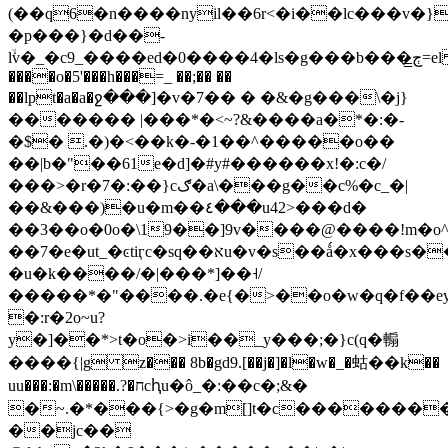
(��q6�n����nyil��6r<�i��lc���v�}
�p���}�d��-
lۙv�_�c9_����ed�0����4�ls�g���b���ڄ̳=el
����o�5'���h���=_ ��;�� ��
��lpt�a�a�ջ���]�v�7�� � �&�g���\�j}
������� |���*�<~?&����a�*�:�-
�$� .�)�<��k�-�1��^�����o��
��|b�"��61e�d]�#y#������x!�:c�/
���>�r�7�:��}cګ�a\���g��c%�c_�|
��&���)�u�m��٤���u42>���d�
��3��o�0o�\19��]9v����@����!m�o^
��7�e�ut_�ͼtiӷc�sq��אu�v�s��ǻ�x���s��l�oom֓�-
�u�k����/�|���*]��˧/
�����*�"����.�e{�>��o�w�q�f��e
�:r�2o~u?
y�]��*>t�o�>i��_y���;�}c(q�䡪
����{|g z��� 8b�gd9.[��j�]�l�w�_�蛄��k��
uu���:�m\�����.?�חcԧu�ô_�:��c�;&�
�~.�*���{>�g�m[]t�c��������u٥v�oa��[s�\�u���
��jc��