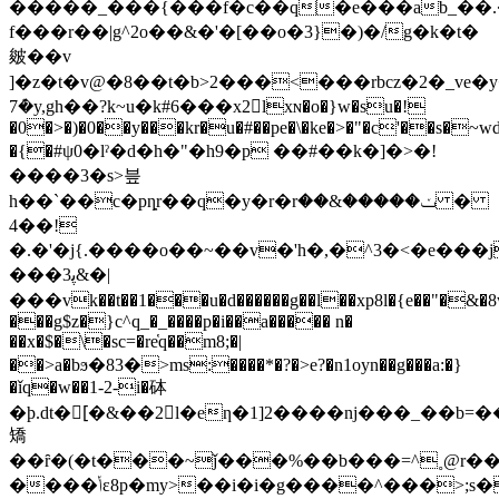
�����_���{���f�c��q�e���ab_��.
f���r��|g^2o��&�'�[��o�3}�)�/g�k�t�
皴��v
]�z�t�v@�8��t�b>2���<���rbcz�2�_ve�
7ܶ�y,gh��?k~u�k#6���x2lxɴ�o�}w�su�!
�0�>�)�0��y���kr�u�#��pe�\�ke�>�"�c'��s�~wd
�{�#ψ0�lˀ�d�h�"�h9�p ��#��k�]�>�!
����3�s>븦
h��`��c�pȵr��q�y�r�rݖ�����&�� �
�4�!
�.�'�j{.����o��~��v�'h�,�^3�<�e���j
���ﭘ3&�|
���vk��t��1���u�d������g��l��xp8l�{e��"�&�8
���g$z�}c^q_�_����p�i��a����� n�
��x�$�\�sc=�re̔q��m8;�|
��>a�bϧ�83�>ms:����*�?�>e?�n1oyn��g���a:�}
�ǐq�w��1-2-i�砵
矯
��ȓ�(�t���~ǰ���%��b���=^˳@r�
����ݳε8p�my>��i�i�g����^���>;s���s��q�v���]@