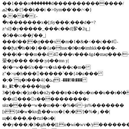
��1���reٛ�������d��������������/
ܥ�2ܩ�{5��k��i �>0ym��'��/<�}
�.�۵�{-
�e�������x�[;6y���;���d�=?
z^sl]\�y�����_���c��d]㚉�2q_|
�ʖ��co��j'��_|
���f��]�ܾrt���x�m�1�&�<��c��#󥙆-
��խ(�ls�l�}��{a�hsѥ�f�n�іmhkk����-
���i�<��m��44﷒���v���4g4�mҗt���/~9
翬�jj��� �i��:yϕ��mn y|
�f�=w��6/x��=v�xk���c�m�
z"�>u�h����ٕ����`��{4�ɕ���
�;�`q�t���4{�ܥɽl -���9�t���
�o_�է�ν;����hjg�
3�ǯ��c�]ѻt�k�n2y���tr�4��ѻ�ɩo��u��s�l�
��si򴖓���x����������ε
sѝz����=w��m��<�%�6~jo%�������
[s/]4�w�kn츬��wos�{�;�[/]�%�ٶ��|
щ�l.���,��ռzl�o�|
��y���;�3�g&��[[;u�wɨ�wv�/y�������