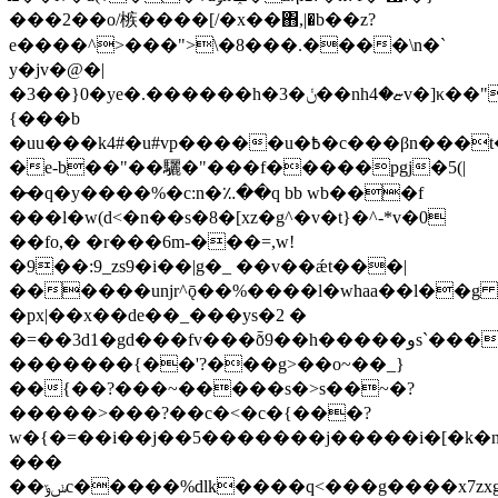
���2��o/槉����[/�x��΋,|�b��z?
e����^>���">\�8���.����\n�`
y�jv�@�|
�3��}0�ye�.������h�3�ݩ��nhޏ�4v�]κ��"�n�)�w�
{���b
�uu���k4#�u#vp�����u�߿�c���βn���t�ֲ;ou�s��g��u`!e�:�&~gc��/qna?
�e-b��"��驪�"���f�����pgj�5(|
�̵�q�y����%�c:n�؉��q bb wb���f
���l�w(d<�n��s�8�[xz�g^�v�t}�^-*v�0
��fo,� �r���6m-���=,w!
�9��:9_zs9�i��|g�_ ��v��ǽt���|
������uǌr^ǭ��%����l�whaa��l��g 
�px|��x��de��_���ys�2 �
�=��3d1�gd���fv���ȭ9��h�����وs`������h�i���0���y>c۟w6m�~ wf�u�>5w�`0����y[nm9�l�yte6�wz[v���(ں� ?
�������{��'?���g>��o~��_}
��{��?���~�����s�>s��~�?
�����>���?��c�<�c�{���?
w�{�=��i��j��5�������j�����i�[�k
���
��ݭݹc�����%dlk����q<���g�
���x7zx