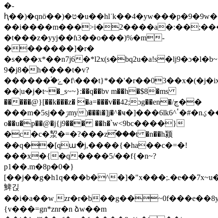
�-
��i����m���>i�2����a�:��;����
�t���z�yyj��ɦ
3��o���)%�m-
�������]�r�
�s���x*��n7j6�*l2x(s�bq2u�a!s�lj9�ɔ�l�b~
9�j8�h����t�v?
������ۘ�ݺ�f\���t}*��'�r��03��x�(�j�ix˭^ckc��z�������`n�n.����?
��|u�ϳ�t~�_s~~}:��q��bv m��h�$8�ms
�����@}[��k���z� �a=���v��42;ɔg��en�/ڄ��
���m�5sj��ݬmy)���i�]j�^�ҹ�]���6lkٴ^6�#�nؼ��&ǎ����k��*�̬�@�#�yj��5���
o��u�p��@�j{j9��� �
�h�՝w<9bc����}
�c�c�洯�=�?���zۘ�ٙ��t �n��h颍
��q��[qա�j,����{�ha��c�=�!
���x�{�q����5/��f{�n~?
p1��.m�8p�0�}
[��j��g
�h1q���b�^�]�"x���;.�e��7x~
䱝긵
��i�a��wˎzr�r�b��g��~0f���e��8
{v���=gn*znr�n ձw��m