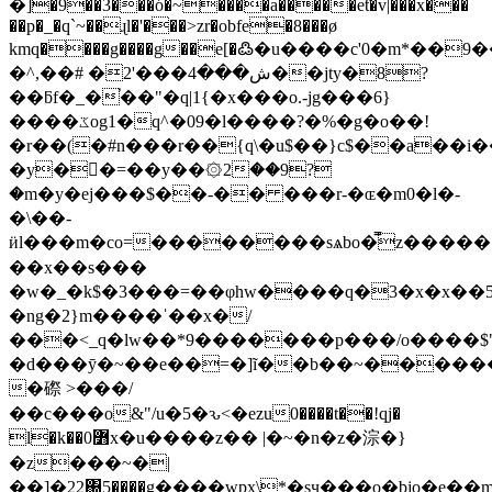
�]�9��3���ó�~����a�����eƭ�v|���x���
��p�_�q`~��ɻl�'���>zr�obfe�8���ø
kmq����g����g��e[�߷�u����c'0�m*��9�
�^,��# �2'���ش���4��jty�8?
��ƃf�_�֓��"�q|1{�x���o.-jg���6}
����ػog1�q^�09�l����?�%�g�o��!
�r��(�#n���r��{q\�u$��}c$��a��
�y�﷒�=��y��۞2��9?
�m�y�ej���$��-�� ���r-�ɶ�m0�l�-
�\��-
ӥl���m�co=��������sѧbo�̿z�����
��x��s���
�w�_�k$�3���=��φhw����q�3�x�x��
�ng�2}m����ˈ��x�/
���<_q�lw��*9�������p���/o����$
�d���ȳ�~��e��=�]ĩ��b��~������
�磜 >���/
��c���o&"/u�5�ԅ<�ezu0����t��!qj�
l�k��߻0x�u����z�� |�~�n�z�淙�}
�z���~�|
��]�22΀5����g����wpx\*�sҷ���o�bjo�e��