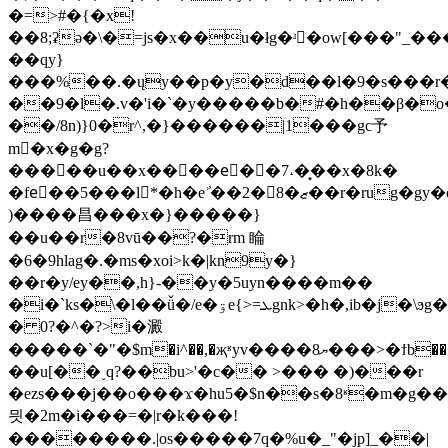
�=>#�{�x!
��8;ʡə�\�=js�x��u�łg�ʴ񹴡�ow[���"_����$��'�m
��qy}
���%��.�ųy��p�y�d��l�9�s���r��
��9�l�.v�'i�`�y�����b�#�h��β�
��/8n)}0�r^,�}������|1���gc予
m�x�g�g?
�����u��x����eّ��7˔�͙��x�8k�
�feٌ��5���l*�h�eʾ̓��2�8�ޒ��r�rug�gy�o>����et��~����)�q�k�
)����昌���x�}�����}
��u��r�8vū��?�rm 睔
�6�9hlag�.�ms�xoi>k�|kn9y�}
��r�y/ey��,h}-��y�5uyn����m��
�i�`ks�\�l��ǚ�/e�ۊe{>=ܥgnk>�h�,ib�j�\ϧg�]c:��rwhźͤ�;:�
� 0?�^�?>i�澱
�����`�"�$m�i^��,�җʶyv����ޔ8���>�ϯb���rѿ�gf��nk9���uq7���k�x������z�о�����b_��go����y˾�����f��v�3�j���c�@3�^�9�}
��u[��˯q?��bu>'�c�� >��� �)���r
�ezs���j��o���ϫ�hu5�$n��s�8ʶ�m�g��
믯�2m�i���=�|r�k���!
��������.|os�����7q�%u�_"�jp]_��|