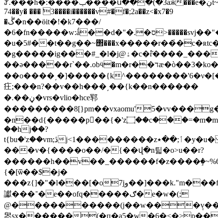
ꌎ.���h�:����ݕ����ս���(�3aӝ���e�ڹt~rs[��k��.r�7�r7k3���|l�r�d�����y��2��έ��7�ͮ;,?
74��y� ��� ̛3����i������v#�f�;2a��z<�x7�9
�ڴ�n��ӫit�!�k7���/
�6�fn�����w:ǻ��d�"�.�ס>�����svj��"���թ�s�o,ɮ����u
�u�5#��t��g��~΢���x�����r��҆�c�ʀt
�g�����ig���#_�l�j@ۀ�c�߱r����_���m�jfy
��ǝ�����r`��.obӵ�m�r��דӕ�ò��3�ko��z{������{k�o�����������7n�=~zo��s�go�z{䆽
��o����͵�]�����{k^��������'6�ν�[�����{��ݻ��vϱ����^^�ký���l.�mix
㽵;���n?��v��h���͵��{k��n������
�.��ڼ�vrs�vlio�hce郓
���������8[}pm��vxaomu'5�vv���
�n��d{�����p��{�'z۝��c���=�m�m�/
��hj��?
t{bu�'z��vm;ڎj<1���������zٲ;��٭�y�u�
���v�{����o��/�{��վ�n틻�o>u��r?
������h��v��_������f�z����ٟ�~%ڌ677#��t���^yum�c�e�k�p��x��\�~
{�[ѿ��$�j�
���z{]�"�l�̩��[�o7jو��]���k."m���f��vl�u�k�ʿq[�򽟆�߷�œ�io.�{s&�ύ���^'|\ïh���o
讞���־�e��ofq�����ګ�e�w�(;
@����������(j��w���݄v��r:
惥sx������(�п�a5�w�6�<�>p��