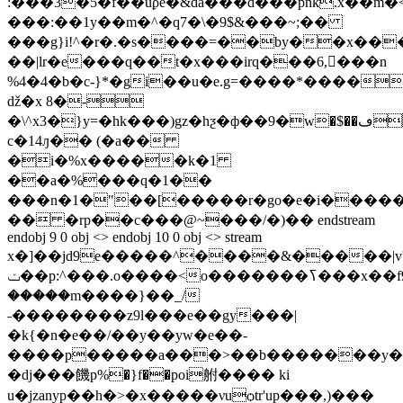
:���3�5�f��uϼe�&da���d���pnk.x��m�
���:��1y��m�^�q7�\�9$&���~;��
���g}i!^�r�.�s����=��by��x��
��|lr�e���q��t�x���irq���6,���n
%4�4�b�c-}*�gi��u�e.g=����*����
ǆ�x 8�-
�\^x3�}y=�hk���)gz�hƺ�ф��9�w�$��ڡ�q2c
c�14ԓ�� (�a��
�i�%x�����k�1
��a�%���q�1��
���n�1�"��[�����r�go�e�i������
�� �rp��c���@~���/�)�� endstream
endobj 9 0 obj <> endobj 10 0 obj <> stream
x�]��jd9e�����^����&�����|v'��
ݖ��p:^���.o����<o�������ߖ���x��f9��o�����|s;�?ޯ
�����m����}��_/
˗��������z9l���e��gy���|
�k{�n�e��/��y��yw�e��-
����p�����a���>��b�������y��.���
�dj���饑p%�}f��poi䑧���� ki
u�jzanyp��h�>�x�����νuѻtr'up���,)���