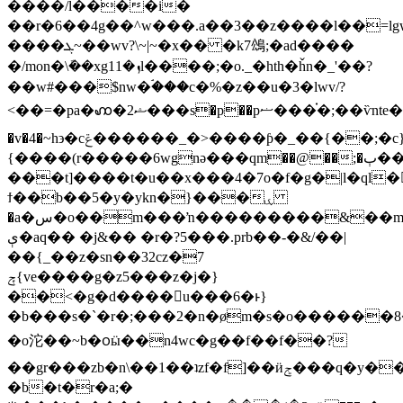
����/l����i�
��r�6��4g��^w���.a��3��z����l��=lgwe
����ܓ~��wv?\~|~�x�� �k7䲲;�ad����
�/mon�\ܽ��xgܙ�11l����;�o._�hth�ȟn�_'��?
��w#���$nw�ۘ���c�%�z��u�3�lwv/?
<��=�pa�ꩲ�2ޝ���s�p��pޟ���֗�;��ѷnte����s���k��ӷ�s��4u�c�w�����ή�$�w��7vk��e�ysr�y=�����gm�{5��;��=��m]d��f��fo�?
�v�4�~h϶�cݝ������_�>����ƥ�_��{��;�c}qk�a�9���c���o�o�~d�ʇ�ǌ����y�ū)
{����(r�����6wgnә���qm��@��;�ٻ��j����<~�
���t]����t�u��x���4�7o�f�g�|l�ql�
ϯ��b��5�y�ykn�}���ۑ
�a�س�o��m���ŉ���������&��m�
ې�aq�� �j&�� �r�?5���.prb��-�&/��|
��{_��z�sn��32cz�7
ݼ{ve����g�z5���z�j�}
��<�g�d����u���6�ͱ}
�b���s�`�r�;���2�n�øm�s�o������8��|
�o沱��~b�᭵ӹ��n4wc�g��f��f��?
��gr���zb�n\��1��ʇzf�f]��ӥݮ���q�y����m�
�b�t�r�a;�