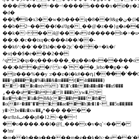
���s6���=��~\����s����x�d�y�2
�d�
��կ�ǔ�x3��w�|b���q�8��9&g�ن�{l���y�����@to��&cg����8��g��/
��b�2~����f�a'0g�_��@�z��}g�a��
��k�>��4@���e/d�����h�>�u�
��;�.�c��ixq�c���4��/��-
��k6^;��ʾ��ߐkl�c��2jc`���=�k�/
�srj��$�e���2��
^q 2�qs�ϗ���s���_�g��n�o�����o
��;�&�g�|^ s>�`�
�_leboۙ��g�>�
�|ir���%��yۤ:r��z�i�k#��դ{����`��0��
���^g�����g�%�k��&�m���r[�4t������}
�� >���o�m|vs}`�ž|�ʼc��r��s��n��=��u9���
ۄ���u��b|ȝ� 8 ���byw�,?|
�ar�o�r�!a�d8&ļc���h���!�tƅ�
�o(�#>�t��"�'��;��ae���h]�r�1�<_��5u��|���
y�>be��z�xw��ߩ*��� ��� �
�sг8zٮ4t��o̱8�12.>�̳ܳ�=!
��o����.��l�@[_���x�v�q`<�� �
�!m/
�m��h��ҏ�����m�g��k�b>�u��'�