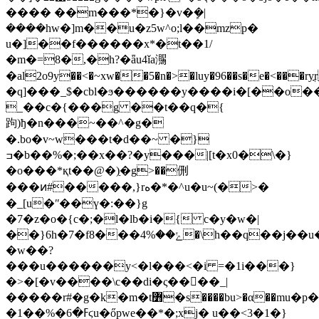
���� ��m���*�}�v�ܾ�|
����hw�]m��u�z5w^o;l��mzp�
u�]��f������x*�t��1/
�m�=8�,�h?�ǟu4ǐa瀃
�al2o9y��<�~xw��5�n�>�luy�96��s�e�<���
�q]���_$�cbl�ϧ������y����i�[��o
��a��
_��c�{���g ��t��q�{
跔)ђ�n���~��^�g�
�.bo�v~w���t�d��~ �}
ߏ�b��%�;��x��?�y���|[t�x0�\�}
�o���*қt��@�)ַ�g>��侀
���ͷ#�����,}rه�*�^u�u~(�>�
�_[u�ʺ��ү�:��}g
�7�z�o�{c�;�l�lb�i�
{
c�y�w�|
��}6h�7�f8���ݺ��%4�\h��q��j��u���f
�w��?
���u������y<�l���<�i =�1i���}
�>�[�v����\c��di�ς����_|
�����r#�g�k�m�t߻�s����bu>�α��mu�p��s��v�}/
�ߓ�6�%��1ϛu�őpwe��*�;xj� u��<3�1�}