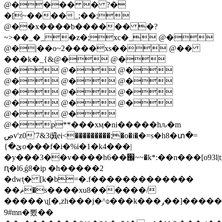
@���� � ?�
�[~����_;��;
@��x����ƅ������ �?
~>��_�_�z�;xc�_ @�
@�|��o~2����xs�� @��
���k�_{&@� @�
@� @� @�
@� @� @�
@� @� @�
@� @� @�
@� @�
@�p**���xӎ�ni�����hԉ�m
ڝv'z0'7&3iԬei<���������;�o�i�ַ�=s�h8�տ�=
{�ێo���f�i�%i�1�k4���|
�y���3��v����h6��֌~~�k*:��n���[o93
ԥ�l܂6ǵ8�ip �h�����2
�dwtͅ� [k�b=�.f�������������
��ޘ�s����xu8������/
�����ʯ[�,zh���j�^ʚ���k���ݛ��]�����f�/:�����z�6��ܬ9�q�l���v����.�vw��ͣ�_�qt��p��o��ӆ��\�\��hmm��j��=�m�у�v�o
9#mn�뾨��