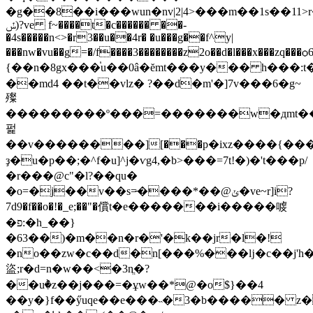
�g��8��i���wun�nv|2|4>���m��1s��11>
ݽ)?ve f~����t�c������ ��-
�4s�����n<>�r3��u��4r� �u���g��f^y|
���nw�vu��g=�/f����3��������z2o��d�l���x���zq��
{�� n�8gx���֓u��0â�ĕmt���y��� h���:t
��md4 ��t��vlz� ?��d�m'�]7v���6�g~
殩
���������º���=�������w�дmt�����݉*�1m�rz�k�ﮩ��ti)ѷ��
펉
��v��������][���p�ixz����{��
ҙ�u�p��;�^f�u]^j�ѵg4,�b>���=7t!�)�'t���p/
�r���@c"�l?��qu�
�o=�j��v��s=̵����*��@ݵ�ve~r]i?
7d9�f��o�!�_e;��"�償t�e�������i�����㗔
�פ:�h_��}
�63��)�m��n�r�'�k��jr�l�!
�no��zw�c��d�n[���%���ǉ�c��j'h�}
盜;r�d=n�w��<�3nֱ�?
��uٞ�z��j��
�=�ұw��*@�o$}��4
��y�}f��ӳu
qe��e���˵�3�b����� z��v[��h��xf`�����!>d�