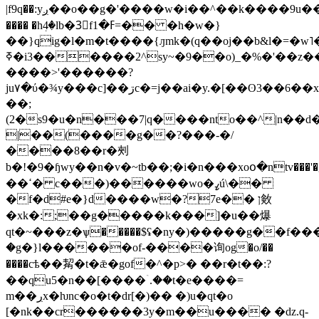
|f9q��:yږ��o��g�'����w�i��^��k����9u���,p��'��r,χ��v�$n�n�z��q�r�e��l��
���� �hٖ4�lb�3〭fߓ�1=�� �h�w�}
��}qig�l�m�t����{ԓmk�(q��oj��b&l�=
ߧ�i3������2^sy~�9��o)_�%�'��z��k@�t�ok�>��[_!
����>'������?
ju٧�ύ�¾y���c]��ڗc�=j��ai�y.�[��ʘ3��6��xn��bj�������9vȿu�����ϣ*|3�&�%ų�~">
��;
(2�s9�u�n���7|q����nto��^|n��d
|��(����g��?���-�/
����8��r�㓨
b�ǃ�9�ɧwy��n�v�~tb��;�i�n���xoօ�ntv
��ߵ� c���)������wo�ߨú\��
�f�d#e�}d�
���w�?7e�� ן㪘
�xk�:;��g�����k���]�u��爆
qt�~���z�ѱ�����$ʢ�ny�)�����g��f����
�g�}l������of-����询og�o/��
����cѣ��觢�t�ǣ�gof�^�p>� ��r�t��:?
��qu5�n��[����ۤ.��t�e����=
m��ڔx�ƕnc�o�t�dr[�)�� �)u�qt�o
[�nk��cr������3y�m��u���� �dz.q-