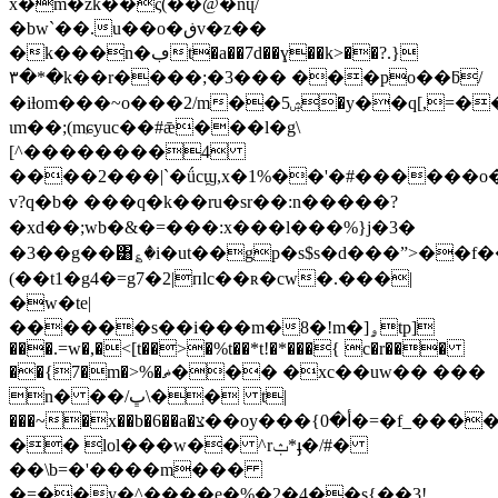
x�m�͑zk��ς(��@�nɥ/
�bw`��.u��o�ڧv�z��
�k���n�ڢt�a��7d��ɣ��k>��?.}
۳�*�k��r����;�3��� ���po��ƃ/
�iƚom���~o���2/m��5ۺ�y��q[,=�������x�(�/
ɩm��;(mɕyuc��#ǣ���l�g\
[^��������4
����2���|`�ǘcϣ,x�1%��'�#������
v?q�b� ���q�k��ru�sr��:n�����?
�xd��;wb�&�=��� :x���l���%}j�3�
�3��g��͸؏�i�ut��gp�s$s�d���ˮ>��f�
(��t1�g4�=g7�2|пlc��ʀ�cw�.���|
�w�te|
������s��i���m�8�!m�]ۄtp]
���.=w�,�<[t��>�%t��*t!�*���{ c�r���
��{7�m�>%�ޡ��� �xc��uw�� ���
n� ��/ڀ\�� t|
���~�x��b�6��a�צ��oy���{أ�0�=�f_�����em�����.=c~�����c{�q�g@'h�b�%t~�ʠ>�>�)�ec�y�&|
�� lol���w�� ^rݑ*ֈ�/#�
��\b=�'����m���
�=��y�^����e�%�2�4��s{��3!