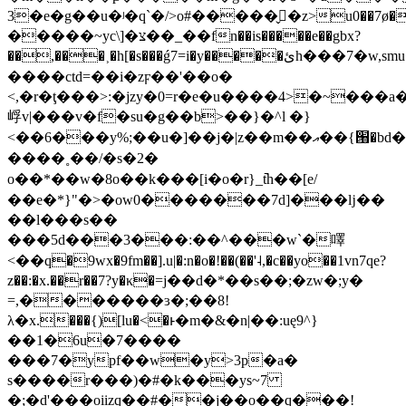
3�e�g��u�ʲ�q`�/>o#�����̬󑇹�z>u0��7ø���ob�ٯ
�����~yc\]�צ��_��fn��is�����e��gbx?
��
,���˲�h[�s���ǵ7=i�y�����ئh���7�w,smu�q�,j?
����ctd=��i�zϝ��'��o�
<,�r�ţ���>:�jzy�0=r�e�u����4>�~���a
㟊v|���v�f�su�g��b>��}�^l �}
<��6���y%;��u�]��j�|z��m��އ��{՘�bd�r,�x]m'\˸4_����
����˳��/�s�2�
o��*��w�8o��k���[i�o�r}_߫th��[e/
��e�*}"�>�ow0�������7d]���ǉ��
��l���s��
���5d���3���:��^���w`�㘁
<��q�9wx�9fm��].u|�:n�o�!��(��'˨,�c��yo��1vn7qe?
z��:�x.��r��7?y�κ�=j��d�*��s��;�zw�;y�
=,�������ɜ�;��8!
λ�x.���{)[lu�<�ͱ�m�&�n|��:uę9^}
��1�6u�7����
���7�ypf��w�y>3p�a�
s����r���)�#�k���ys~7
�;�d'���oiizq��#��j��o��q���!