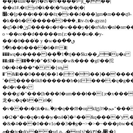
��j�kulӗ��yf�zv�fv����9=j(˽�|��|
��a1#.�t{yd�k��|�%qq��j�|
׸c�[p���t��\��ëȥ�e��d���]gm�m���q9-
�k��b�l�����ͦ܆���3�iv-fx�-gyzn}
�q5�ݩ�4ʒ����o�#�w���y�[�n%&v�nl�nrr����0�f)�"��@\2�v~��r��
o ~��ee��d�����m{z:����u�.�y-
��\�6ͦ���ͨ� y �w�� ٯ��
�5h��b����װ#�6�|
���wq�a���� l��ٗ�1�rj��$kz��ر�џ�a
��z��~��ۗ��)�"�$?�inq�w&��� �gf/��拕
0�r�4���*�r�{sҧ
�'`&�i��0���[��1�|'�i��]��'��
΅�t[����6k8������h�(d���;�q�g���
�d�v��x
���g\�"���[h���f�um���ɫ��{;e�x���
龙�s;�q�b�el�|
�v���s�i)k�uے�۟je�q��f8�oŋklįეﲩ�˦3"����`
s�t2�"�e�q�x��ٟw�n4�̍]�^��&q����'y,
�&�4���0��v1o��3�ٖ�g�~>�>�~���pbw���
ܩ��iv�d(v��vdݛnݕ�zηlܪ?�k۳f�-׉:�}