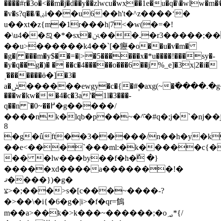
����#r�3o�<��m�j�d��y��zlwcu�wx��1e�u�q�\�wlw�m�ʲ�`��ߝd�]d�˾h���g
�v�s?q��/�ۻi���u6��h't�^z����ʻ�
u��xt�z{m�1r���h|7<�w(�=�!
�\u4��ࡡ�*�sx�ﱳ���.�r3�����;�����@u�}
��u>������k4��`[�癧�o��u�v�m�
�g�| ���m�y$��=�|>�5������x�*u����!���sy�-
�y�q��g�)� � ��c�4�����o���6��j%_e]�3x|2�i�
ˌ̇�������ӫ�]�3�
a�ݰ������ewgy�c�{�#۪�axg(~�߫����.�g���]�x�v�\������>ߒ}
���w�kw��4�c�3a'�1l�3���-
q��n `�0~��߂�g�����/
����nk�lqb�p��~�^͂�#q�;j�`�nj��j
8
�g�ûft��3�����/n��h�y�
��e<���`���ml:�k�����c{��
�� �lw���by��f�h�߯ �}
�����xd����a�������!�
ޤ����})�g�
צּ>�;���>s�[c���~����-?
�>��\�i{�6�g�|i>�f�qr=䳡
m��a>��ҟ�>k���~������;�o؃*{/